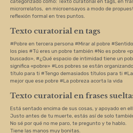
categorizado como: Texto curatorial en tags, en fras
microrrelatos, en microensayos a modo de propuest
reflexión formal en tres puntos.
Texto curatorial en tags
#Pobre en tercera persona #Mirar al pobre #Sentid
los pies #Tú eres un pobre también #No es pobre «po
buscado», #¿Qué espacio de intimidad tiene un pob
significa «pobre» #Los pobres se están organizando
título para ti #Tengo demasiados títulos para ti #L
mejor que ese pobre #La pobreza acorta la vida
Texto curatorial en frases suelta
Está sentado encima de sus cosas, y apoyado en ell
Justo antes de tu muerte, estás así de solo tambié
No sé por qué no me paro, te pregunto y te hablo.
Tiene las manos muy bonitas.