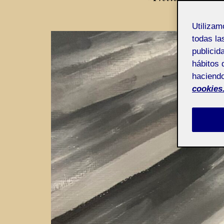
de
entradas
Utiliza
todas la
publicid
hábitos 
haciendo
cookies