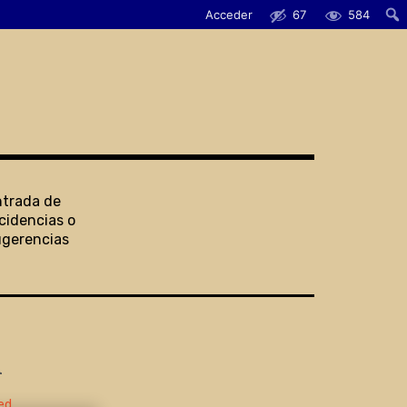
Acceder
67
584
ntrada de
cidencias o
ugerencias
i
ed