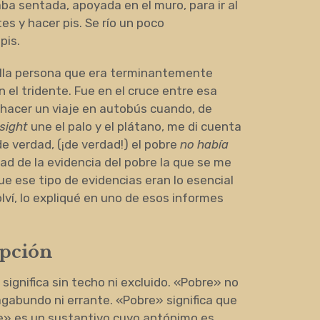
aba sentada, apoyada en el muro, para ir al
es y hacer pis. Se río un poco
pis.
lla persona que era terminantemente
n el tridente. Fue en el cruce entre esa
a hacer un viaje en autobús cuando, de
nsight
une el palo y el plátano, me di cuenta
e verdad, (¡de verdad!) el pobre
no había
dad de la evidencia del pobre la que se me
ue ese tipo de evidencias eran lo esencial
lví, lo expliqué en uno de esos informes
ipción
significa sin techo ni excluido. «Pobre» no
vagabundo ni errante. «Pobre» significa que
obre» es un sustantivo cuyo antónimo es