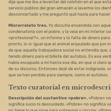
dije que me iba a levantar del colchón en el que est
servicio público del gran almacén a lavarme los dient
desconcertado y me preguntó qué hacía para hacer 
Microrrelato tres.
Yo discutía encendida con aque
condenatoria con el pobre, y la veía en mi interior co
«profesional?», un informe y la falta de dinero par
pronto, lo vi. Igual que el animal enjaulado que por
i
de que aquella trabajadora social no entendía que, d
tenido dinero
para el billete del autobús. Es esa ver
había escapado a mí hasta ese día, en que vi claro q
de su discurso. Entonces dejé de estar indignada, vo
que se han perdido para siempre, como el autobús.
Texto curatorial en microdescr
Descripción del sustantivo «pobre».
«Pobre» no 
significa sucio ni descuidado. «Pobre» no significa 
no tiene lo que sirve para sobrevivir y circular. «P