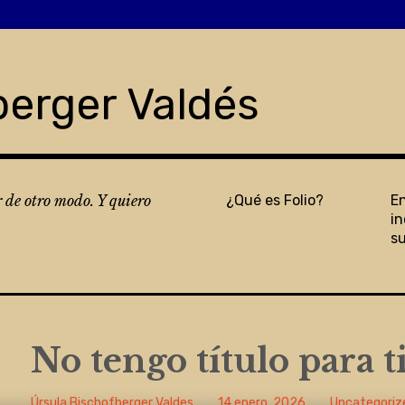
berger Valdés
r de otro modo. Y quiero
¿Qué es Folio?
E
in
s
No tengo título para t
Úrsula Bischofberger Valdes
14 enero, 2026
Uncategoriz