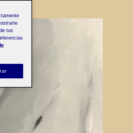
ectamente
mostrarte
de tus
referencias
de
rar