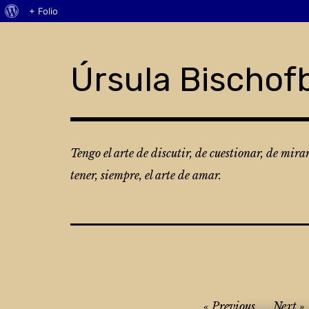
Acerca
+ Folio
Skip
de
to
WordPress
content
Úrsula Bischof
Tengo el arte de discutir, de cuestionar, de mira
tener, siempre, el arte de amar.
Navegación
Previous
Next