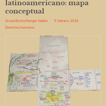
latinoamericano: mapa
Entrada de incidencias o sugerencias
conceptual
Úrsula Bischofberger Valdes
9 febrero, 2026
Derechos humanos