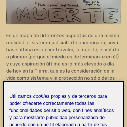
Es un mapa de diferentes aspectos de una misma
realidad: el sistema judicial latinoamericano, cuya
base última es un contravalor, la muerte, el «plata
o plomo» (porque el miedo es determinante en él)
y cuya aspiración última es lo más elevado a día
de hoy en la Tierra, que es la consideración de la
vida como sistema y la protección no sólo de los
organismos vivos, sino de los elementos que son
su condición de posibilidad. La muerte la he
Utilizamos
cookies
propias y de terceros para
escrito en negro; la vida y los logros, en rosa (v.
poder ofrecerte correctamente todas las
final de esta entrada).
funcionalidades del sitio web, con fines analíticos
y para mostrarte publicidad personalizada de
acuerdo con un perfil elaborado a partir de tus