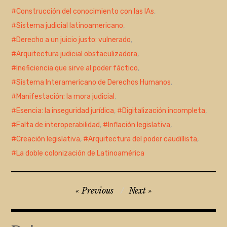
Construcción del conocimiento con las IAs
,
Sistema judicial latinoamericano
,
Derecho a un juicio justo: vulnerado
,
Arquitectura judicial obstaculizadora
,
Ineficiencia que sirve al poder fáctico
,
Sistema Interamericano de Derechos Humanos
,
Manifestación: la mora judicial
,
Esencia: la inseguridad jurídica
,
Digitalización incompleta
,
Falta de interoperabilidad
,
Inflación legislativa
,
Creación legislativa
,
Arquitectura del poder caudillista
,
La doble colonización de Latinoamérica
Navegación
Previous
Next
de
entradas