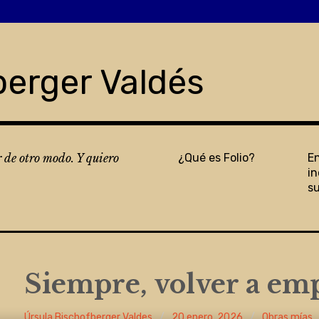
berger Valdés
r de otro modo. Y quiero
¿Qué es Folio?
E
in
s
Siempre, volver a em
Úrsula Bischofberger Valdes
20 enero, 2026
Obras mías