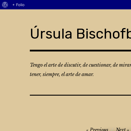
Acerca
+ Folio
Skip
de
to
WordPress
content
Úrsula Bischof
Tengo el arte de discutir, de cuestionar, de mira
tener, siempre, el arte de amar.
Navegación
Previous
Next