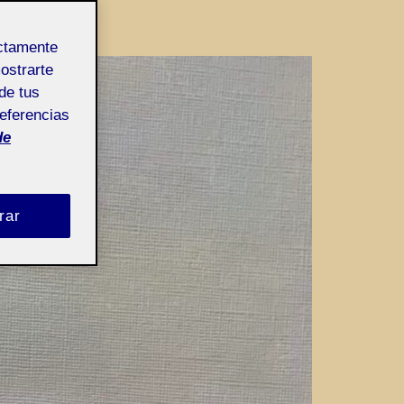
ectamente
mostrarte
de tus
referencias
de
rar