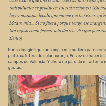
colectiva (o que afecte a la colectividad) tiene qu
individuales se producen sin restricciones? ¡Bioma
hoy y mañana decido que no me gusta ¿Eso requier
Madre mía… Si no fuera porque tengo ese margen,
tan lujoso como pasear a la deriva. Así que pensa
siento]
Nunca imaginé que una copia mía pudiera parecerme 
pinté, cafetera de color naranja. En vez de hacerte de
campos de Valencia. Y ahora no paro de mirarte; te 
gustas.