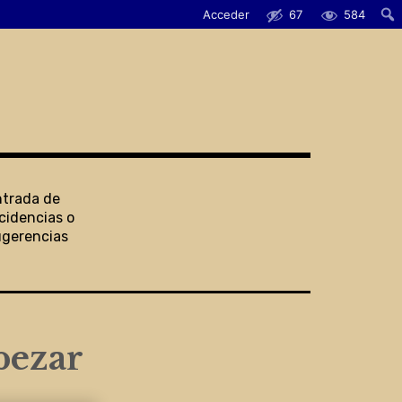
Acceder
67
584
ntrada de
cidencias o
ugerencias
pezar