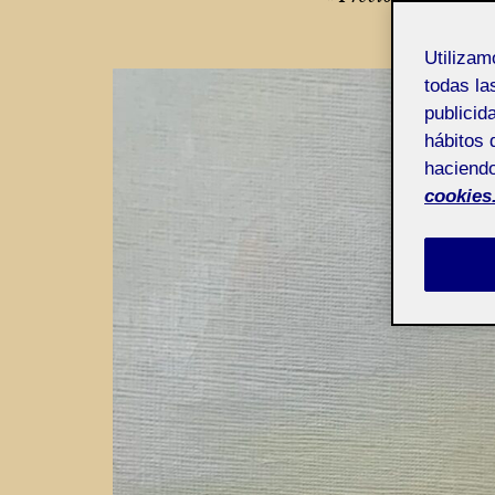
de
entradas
Utiliza
todas la
publicid
hábitos 
haciendo
cookies