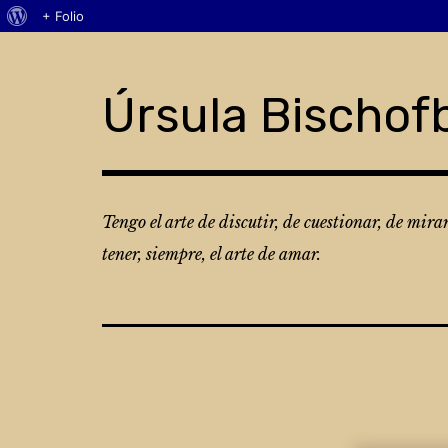
Acerca
+ Folio
Skip
de
to
WordPress
content
Úrsula Bischof
Tengo el arte de discutir, de cuestionar, de mira
tener, siempre, el arte de amar.