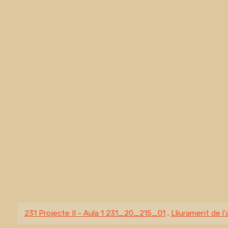
231 Projecte II - Aula 1 231_20_215_01
.
Lliurament de l'