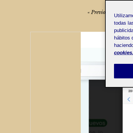
Navegación
Previous
Next
Utiliza
de
todas la
entradas
publicid
hábitos 
haciendo
cookies