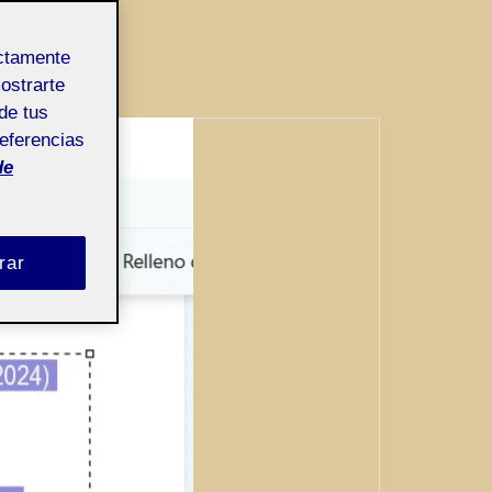
ectamente
mostrarte
de tus
referencias
de
rar