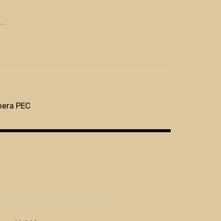
..
mera PEC