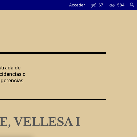
Acceder
67
584
ntrada de
cidencias o
ugerencias
, VELLESA I