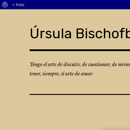
Acerca
+ Folio
Skip
de
to
WordPress
content
Úrsula Bischof
Tengo el arte de discutir, de cuestionar, de mira
tener, siempre, el arte de amar.