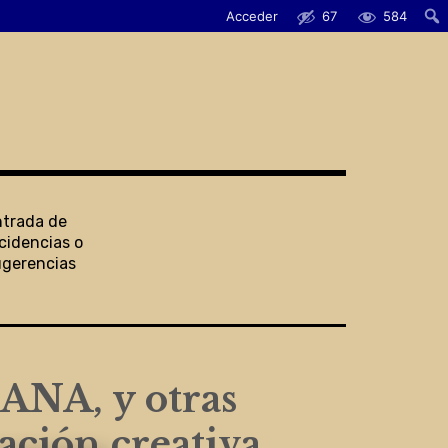
Acceder
67
584
ntrada de
cidencias o
ugerencias
A, y otras
ción creativa