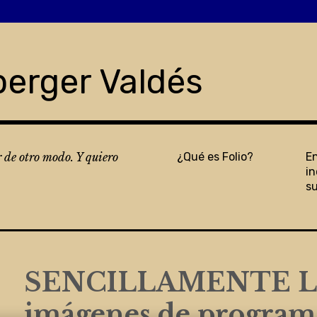
berger Valdés
r de otro modo. Y quiero
¿Qué es Folio?
E
in
s
SENCILLAMENTE LAN
imágenes de programa