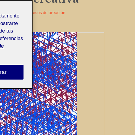
mputacional
,
Procesos de creación
ectamente
mostrarte
de tus
referencias
de
rar