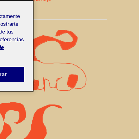
ectamente
mostrarte
de tus
referencias
de
rar