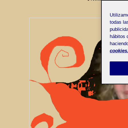
de
entradas
Utiliza
todas la
publicid
hábitos 
haciendo
cookies