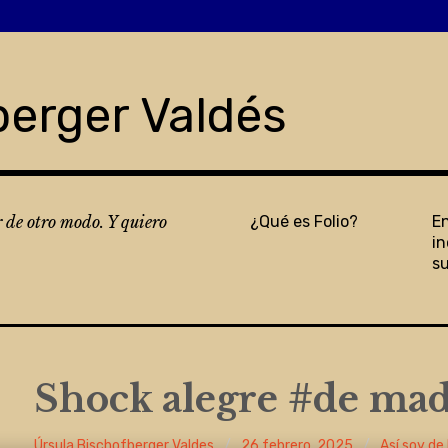
berger Valdés
r de otro modo. Y quiero
¿Qué es Folio?
E
in
s
Shock alegre #de ma
Úrsula Bischofberger Valdes
26 febrero, 2025
Así soy de