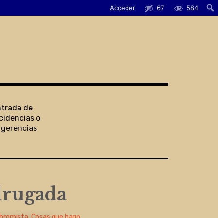
Acceder
67
584
ntrada de
cidencias o
ugerencias
drugada
 bromista
,
Cosas que hago