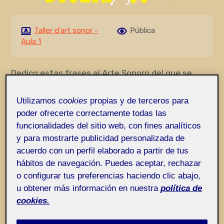
Taller d'art sonor -
Pública
Aula 1
Dedico estas frases al Arte Sonoro del que se
Quieren Apropiar las Mayúsculas porque mis
fuerzas no me dan para más y proclamo que el
Utilizamos
cookies
propias y de terceros para
arte sonoro no son Polvos de Colores ni es dar
poder ofrecerte correctamente todas las
Saltos en medio de la Exaltación Colectiva. No es
funcionalidades del sitio web, con fines analíticos
compartir el Sentimiento Supremo de mirar Los
y para mostrarte publicidad personalizada de
Alpes desde un refugio situado aún más arriba
acuerdo con un perfil elaborado a partir de tus
que Los Alpes con un Perro Pastor Alemán
hábitos de navegación. Puedes aceptar, rechazar
lamiéndote las heridas. No es la Armonía como
o configurar tus preferencias haciendo clic abajo,
relax ni ponerte a tono con el Universo gracias a
u obtener más información en nuestra
política de
Ecos y Toques. No es Mesarte los Cabellos
cookies.
tratando de alcanzar la Inspiración Relativa a si el
Sistema Autónomo tiene Conciencia. (No la tiene,