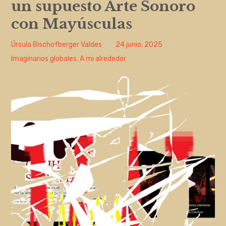
un supuesto Arte Sonoro
Entrada de incidencias o sugerencias
con Mayúsculas
Úrsula Bischofberger Valdes
24 junio, 2025
Imaginarios globales
,
A mi alrededor