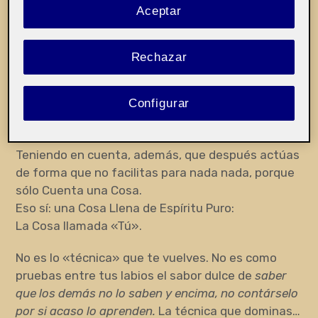
Aceptar
ya está.)
No es tampoco conseguir un Estado de
Rechazar
Imperturbabilidad que te lleve a la Sabia Ausencia
de Dolor.
Bueno, eso serviría, pero es ser una versión muy
Configurar
limitada de eso, después, estar con la copa en la
mano.
Teniendo en cuenta, además, que después actúas
de forma que no facilitas para nada nada, porque
sólo Cuenta una Cosa.
Eso sí: una Cosa Llena de Espíritu Puro:
La Cosa llamada «Tú».
No es lo «técnica» que te vuelves. No es como
pruebas entre tus labios el sabor dulce de
saber
que los demás no lo saben y encima, no contárselo
por si acaso lo aprenden.
La técnica que dominas…