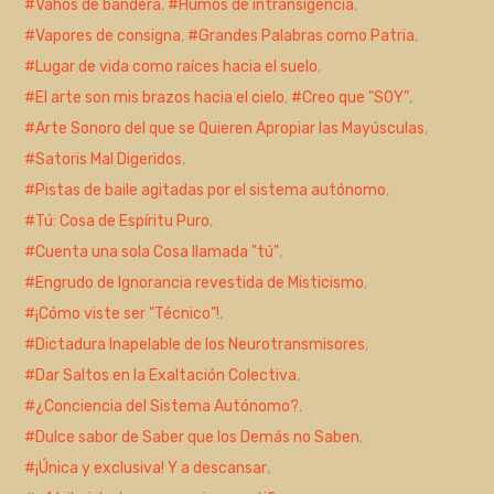
Vahos de bandera
,
Humos de intransigencia
,
Vapores de consigna
,
Grandes Palabras como Patria
,
Lugar de vida como raíces hacia el suelo
,
El arte son mis brazos hacia el cielo
,
Creo que "SOY"
,
Arte Sonoro del que se Quieren Apropiar las Mayúsculas
,
Satoris Mal Digeridos
,
Pistas de baile agitadas por el sistema autónomo
,
Tú: Cosa de Espíritu Puro
,
Cuenta una sola Cosa llamada "tú"
,
Engrudo de Ignorancia revestida de Misticismo
,
¡Cómo viste ser "Técnico"!
,
Dictadura Inapelable de los Neurotransmisores
,
Dar Saltos en la Exaltación Colectiva
,
¿Conciencia del Sistema Autónomo?
,
Dulce sabor de Saber que los Demás no Saben
,
¡Única y exclusiva! Y a descansar
,