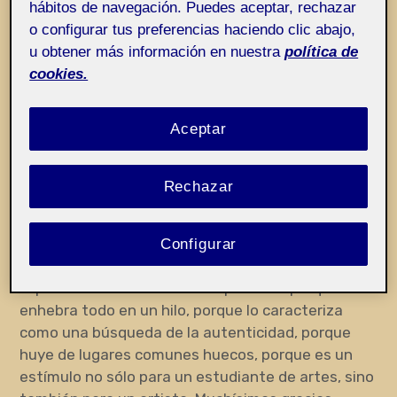
hábitos de navegación. Puedes aceptar, rechazar
hay que evitar, como la interpretación del cubismo
o configurar tus preferencias haciendo clic abajo,
como «resumen conceptual» o el cambio en los
u obtener más información en nuestra
política de
conceptos de signo y símbolo por la aportación
cookies.
cubista de «claves», y mencionando otros giros
que, unidos a éste, al que llama
giro lingüístico
, se
Aceptar
dan en el arte contemporáneo. Es un artículo que
recorre el arte contemporáneo dando razón
fundamentada de su evolución y, en mi opinión,
Rechazar
señala un aspecto clave, que es la preocupación
del arte pictórico por los aspectos constitutivos
más básicos del propio arte pictórico. Este es un
Configurar
resumen de un artículo que abre, con llave de oro,
el panorama del arte contemporáneo: porque lo
enhebra todo en un hilo, porque lo caracteriza
como una búsqueda de la autenticidad, porque
huye de lugares comunes huecos, porque es un
estímulo no sólo para un estudiante de artes, sino