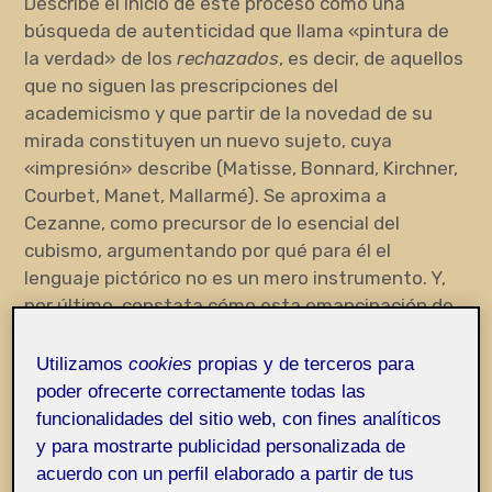
Describe el inicio de este proceso como una
búsqueda de autenticidad que llama «pintura de
la verdad» de los
rechazados
, es decir, de aquellos
que no siguen las prescripciones del
academicismo y que partir de la novedad de su
mirada constituyen un nuevo sujeto, cuya
«impresión» describe (Matisse, Bonnard, Kirchner,
Courbet, Manet, Mallarmé). Se aproxima a
Cezanne, como precursor de lo esencial del
cubismo, argumentando por qué para él el
lenguaje pictórico no es un mero instrumento. Y,
por último, constata cómo esta emancipación de
la mirada desemboca en la creación de sistemas
visuales sin conexión con el mundo empírico
Utilizamos
cookies
propias y de terceros para
(Malevich) pero que, paradójicamente, sí lo
poder ofrecerte correctamente todas las
representan (lo que ejemplifica con la noción de
funcionalidades del sitio web, con fines analíticos
equilibrio en Mondrian).
y para mostrarte publicidad personalizada de
acuerdo con un perfil elaborado a partir de tus
Termina especificando algunas confusiones que