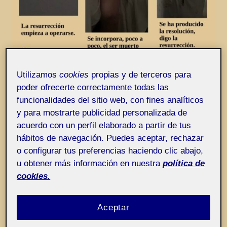
Utilizamos
cookies
propias y de terceros para
poder ofrecerte correctamente todas las
funcionalidades del sitio web, con fines analíticos
y para mostrarte publicidad personalizada de
acuerdo con un perfil elaborado a partir de tus
hábitos de navegación. Puedes aceptar, rechazar
Pública
o configurar tus preferencias haciendo clic abajo,
u obtener más información en nuestra
política de
Como decíamos ayer, yo y yo vivimos en un
cookies.
permanente
estado de excepción
. Mayestático,
pero de excepción. O tal vez de excepción por ser
Aceptar
mayestático… En definitiva, nos vemos obligadas
a resignificar todos los términos de nuestro