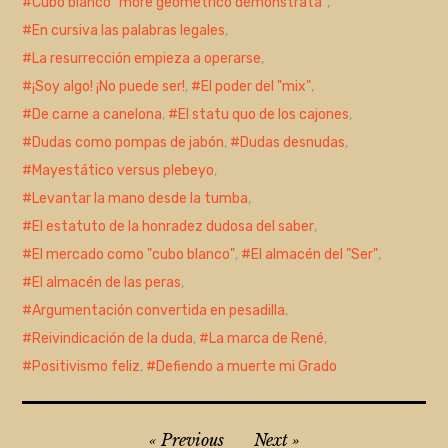
Cubo blanco "more geometrico demonstrata"
,
En cursiva las palabras legales
,
La resurrección empieza a operarse
,
¡Soy algo! ¡No puede ser!
,
El poder del "mix"
,
De carne a canelona
,
El statu quo de los cajones
,
Dudas como pompas de jabón
,
Dudas desnudas
,
Mayestático versus plebeyo
,
Levantar la mano desde la tumba
,
El estatuto de la honradez dudosa del saber
,
El mercado como "cubo blanco"
,
El almacén del "Ser"
,
El almacén de las peras
,
Argumentación convertida en pesadilla
,
Reivindicación de la duda
,
La marca de René
,
Positivismo feliz
,
Defiendo a muerte mi Grado
Navegación
Previous
Next