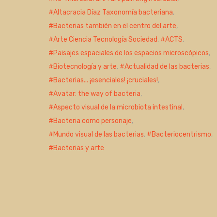
Altacracia Díaz Taxonomía bacteriana
,
Bacterias también en el centro del arte
,
Arte Ciencia Tecnología Sociedad
,
ACTS
,
Paisajes espaciales de los espacios microscópicos
,
Biotecnología y arte
,
Actualidad de las bacterias
,
Bacterias... ¡esenciales! ¡cruciales!
,
Avatar: the way of bacteria
,
Aspecto visual de la microbiota intestinal
,
Bacteria como personaje
,
Mundo visual de las bacterias
,
Bacteriocentrismo
,
Bacterias y arte