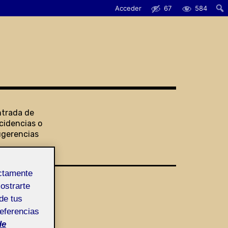
Acceder
67
584
ntrada de
cidencias o
ugerencias
ectamente
mostrarte
de tus
referencias
de