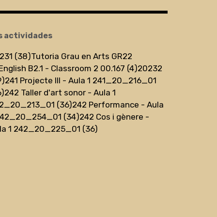
s actividades
231 (38)
Tutoria Grau en Arts GR22
English B2.1 - Classroom 2 00.167 (4)
20232
9)
241 Projecte III - Aula 1 241_20_216_01
6)
242 Taller d'art sonor - Aula 1
2_20_213_01 (36)
242 Performance - Aula
242_20_254_01 (34)
242 Cos i gènere -
la 1 242_20_225_01 (36)