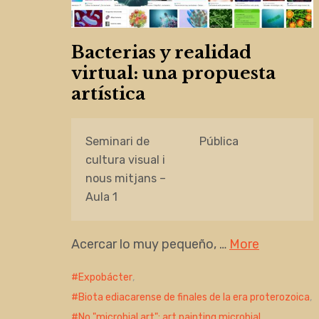
Bacterias y realidad
virtual: una propuesta
artística
Seminari de
Pública
cultura visual i
nous mitjans –
Aula 1
Acercar lo muy pequeño, …
More
Expobácter
,
Biota ediacarense de finales de la era proterozoica
,
No "microbial art": art painting microbial
,