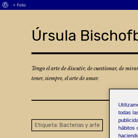
Acerca
+ Folio
Skip
de
to
WordPress
content
Úrsula Bischof
Tengo el arte de discutir, de cuestionar, de mira
tener, siempre, el arte de amar.
Utiliza
todas la
publicid
Etiqueta:
Bacterias y arte
hábitos 
haciendo