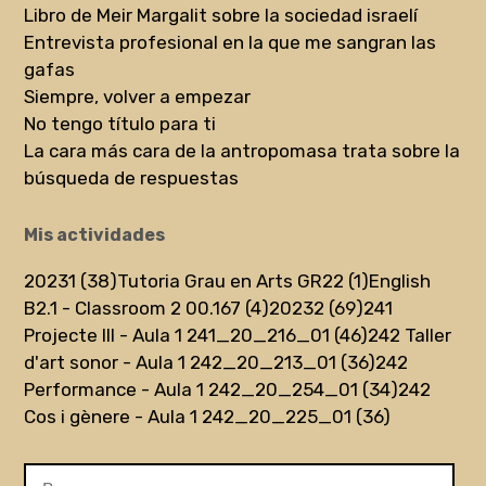
Libro de Meir Margalit sobre la sociedad israelí
Entrevista profesional en la que me sangran las
gafas
Siempre, volver a empezar
No tengo título para ti
La cara más cara de la antropomasa trata sobre la
búsqueda de respuestas
Mis actividades
20231 (38)
Tutoria Grau en Arts GR22 (1)
English
B2.1 - Classroom 2 00.167 (4)
20232 (69)
241
Projecte III - Aula 1 241_20_216_01 (46)
242 Taller
d'art sonor - Aula 1 242_20_213_01 (36)
242
Performance - Aula 1 242_20_254_01 (34)
242
Cos i gènere - Aula 1 242_20_225_01 (36)
Buscar: