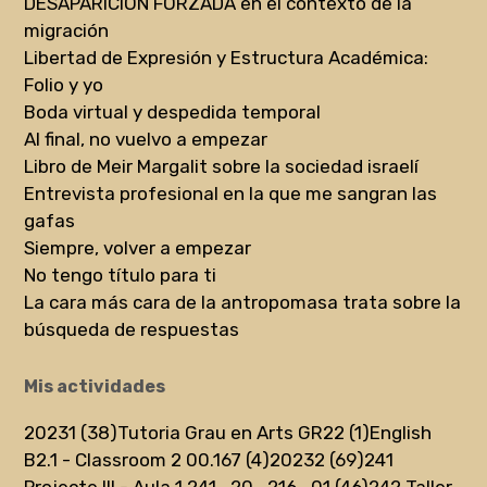
DESAPARICIÓN FORZADA en el contexto de la
migración
Libertad de Expresión y Estructura Académica:
Folio y yo
Boda virtual y despedida temporal
Al final, no vuelvo a empezar
Libro de Meir Margalit sobre la sociedad israelí
Entrevista profesional en la que me sangran las
gafas
Siempre, volver a empezar
No tengo título para ti
La cara más cara de la antropomasa trata sobre la
búsqueda de respuestas
Mis actividades
20231 (38)
Tutoria Grau en Arts GR22 (1)
English
B2.1 - Classroom 2 00.167 (4)
20232 (69)
241
Projecte III - Aula 1 241_20_216_01 (46)
242 Taller