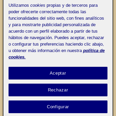
Entrada de incidencias o sugerencias
Etiqueta:
El sujeto posmoderno muerde con
Utilizamos
cookies
propias y de terceros para
poder ofrecerte correctamente todas las
educación
funcionalidades del sitio web, con fines analíticos
y para mostrarte publicidad personalizada de
acuerdo con un perfil elaborado a partir de tus
hábitos de navegación. Puedes aceptar, rechazar
o configurar tus preferencias haciendo clic abajo,
u obtener más información en nuestra
política de
cookies.
Aceptar
Rechazar
Configurar