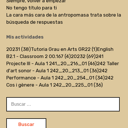
Siempre, volver a empezar
No tengo título para ti
La cara más cara de la antropomasa trata sobre la
búsqueda de respuestas
Mis actividades
20231 (38)
Tutoria Grau en Arts GR22 (1)
English
B2.1 - Classroom 2 00.167 (4)
20232 (69)
241
Projecte III - Aula 1 241_20_216_01 (46)
242 Taller
d'art sonor - Aula 1 242_20_213_01 (36)
242
Performance - Aula 1 242_20_254_01 (34)
242
Cos i gènere - Aula 1 242_20_225_01 (36)
Buscar: