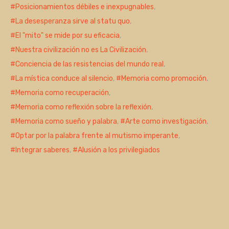
Posicionamientos débiles e inexpugnables
,
La desesperanza sirve al statu quo
,
El "mito" se mide por su eficacia
,
Nuestra civilización no es La Civilización
,
Conciencia de las resistencias del mundo real
,
La mística conduce al silencio
,
Memoria como promoción
,
Memoria como recuperación
,
Memoria como reflexión sobre la reflexión
,
Memoria como sueño y palabra
,
Arte como investigación
,
Optar por la palabra frente al mutismo imperante
,
Integrar saberes
,
Alusión a los privilegiados