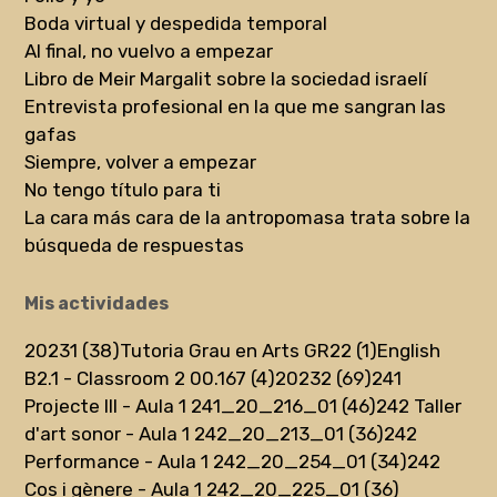
Boda virtual y despedida temporal
Al final, no vuelvo a empezar
Libro de Meir Margalit sobre la sociedad israelí
Entrevista profesional en la que me sangran las
gafas
Siempre, volver a empezar
No tengo título para ti
La cara más cara de la antropomasa trata sobre la
búsqueda de respuestas
Mis actividades
20231 (38)
Tutoria Grau en Arts GR22 (1)
English
B2.1 - Classroom 2 00.167 (4)
20232 (69)
241
Projecte III - Aula 1 241_20_216_01 (46)
242 Taller
d'art sonor - Aula 1 242_20_213_01 (36)
242
Performance - Aula 1 242_20_254_01 (34)
242
Cos i gènere - Aula 1 242_20_225_01 (36)