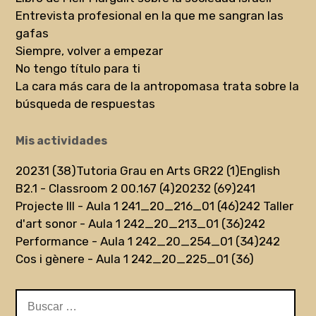
Entrevista profesional en la que me sangran las
gafas
Siempre, volver a empezar
No tengo título para ti
La cara más cara de la antropomasa trata sobre la
búsqueda de respuestas
Mis actividades
20231 (38)
Tutoria Grau en Arts GR22 (1)
English
B2.1 - Classroom 2 00.167 (4)
20232 (69)
241
Projecte III - Aula 1 241_20_216_01 (46)
242 Taller
d'art sonor - Aula 1 242_20_213_01 (36)
242
Performance - Aula 1 242_20_254_01 (34)
242
Cos i gènere - Aula 1 242_20_225_01 (36)
Buscar: