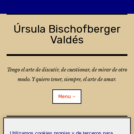
Skip
to
Úrsula Bischofberger
content
Valdés
Tengo el arte de discutir, de cuestionar, de mirar de otro
modo. Y quiero tener, siempre, el arte de amar.
Menu
¿Qué es Folio?
Utilizamos
cookies
propias y de terceros para