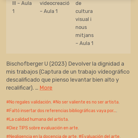
III – Aula
videocreació
de
1
– Aula 1
cultura
visual i
nous
mitjans
– Aula 1
Bischofberger U (2023) Devolver la dignidad a
mis trabajos (Captura de un trabajo vídeográfico
descalificado que pienso levantar bien alto y
recalificar). …
More
No regales validación
,
No ser valiente es no ser artista
,
Faltó insertar dos referencias bibliográficas vaya por...
,
La calidad humana del artista
,
Diez TIPS sobre evaluación en arte
,
Negligencia en la docencia de arte
,
Evaluación del arte
,