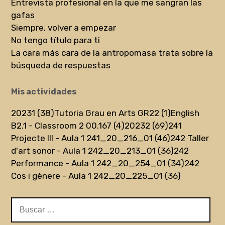
Entrevista profesional en la que me sangran las
gafas
Siempre, volver a empezar
No tengo título para ti
La cara más cara de la antropomasa trata sobre la
búsqueda de respuestas
Mis actividades
20231 (38)
Tutoria Grau en Arts GR22 (1)
English
B2.1 - Classroom 2 00.167 (4)
20232 (69)
241
Projecte III - Aula 1 241_20_216_01 (46)
242 Taller
d'art sonor - Aula 1 242_20_213_01 (36)
242
Performance - Aula 1 242_20_254_01 (34)
242
Cos i gènere - Aula 1 242_20_225_01 (36)
Buscar: