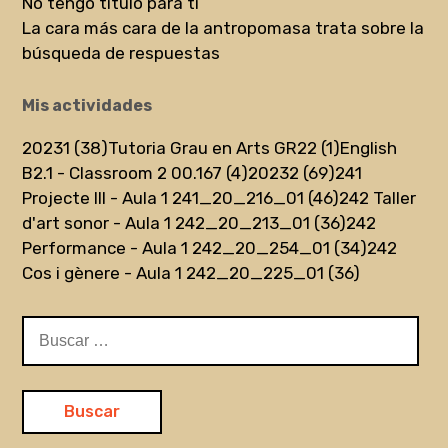
No tengo título para ti
La cara más cara de la antropomasa trata sobre la
búsqueda de respuestas
Mis actividades
20231 (38)
Tutoria Grau en Arts GR22 (1)
English
B2.1 - Classroom 2 00.167 (4)
20232 (69)
241
Projecte III - Aula 1 241_20_216_01 (46)
242 Taller
d'art sonor - Aula 1 242_20_213_01 (36)
242
Performance - Aula 1 242_20_254_01 (34)
242
Cos i gènere - Aula 1 242_20_225_01 (36)
Buscar: