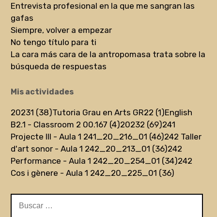
Entrevista profesional en la que me sangran las
gafas
Siempre, volver a empezar
No tengo título para ti
La cara más cara de la antropomasa trata sobre la
búsqueda de respuestas
Mis actividades
20231 (38)
Tutoria Grau en Arts GR22 (1)
English
B2.1 - Classroom 2 00.167 (4)
20232 (69)
241
Projecte III - Aula 1 241_20_216_01 (46)
242 Taller
d'art sonor - Aula 1 242_20_213_01 (36)
242
Performance - Aula 1 242_20_254_01 (34)
242
Cos i gènere - Aula 1 242_20_225_01 (36)
Buscar: