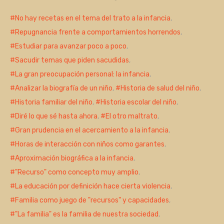
No hay recetas en el tema del trato a la infancia
,
Repugnancia frente a comportamientos horrendos
,
Estudiar para avanzar poco a poco
,
Sacudir temas que piden sacudidas
,
La gran preocupación personal: la infancia
,
Analizar la biografía de un niño
,
Historia de salud del niño
,
Historia familiar del niño
,
Historia escolar del niño
,
Diré lo que sé hasta ahora
,
El otro maltrato
,
Gran prudencia en el acercamiento a la infancia
,
Horas de interacción con niños como garantes
,
Aproximación biográfica a la infancia
,
"Recurso" como concepto muy amplio
,
La educación por definición hace cierta violencia
,
Familia como juego de "recursos" y capacidades
,
"La familia" es la familia de nuestra sociedad
,