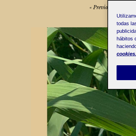
Navegación
Previous
Next
de
Utiliza
todas la
entradas
publicid
hábitos 
haciendo
cookies