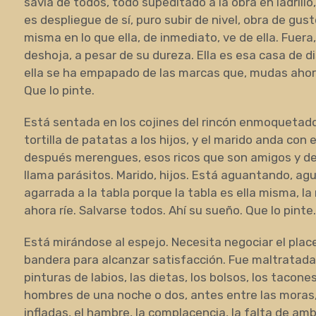
savia de todos, todo supeditado a la obra en ladrillo
es despliegue de sí, puro subir de nivel, obra de gu
misma en lo que ella, de inmediato, ve de ella. Fuer
deshoja, a pesar de su dureza. Ella es esa casa de dis
ella se ha empapado de las marcas que, mudas ahora
Que lo pinte.
Está sentada en los cojines del rincón enmoquetado
tortilla de patatas a los hijos, y el marido anda con
después merengues, esos ricos que son amigos y des
llama parásitos. Marido, hijos. Está aguantando, agu
agarrada a la tabla porque la tabla es ella misma, la 
ahora ríe. Salvarse todos. Ahí su sueño. Que lo pinte
Está mirándose al espejo. Necesita negociar el plac
bandera para alcanzar satisfacción. Fue maltratada
pinturas de labios, las dietas, los bolsos, los tacone
hombres de una noche o dos, antes entre las moras,
infladas, el hambre, la complacencia, la falta de am