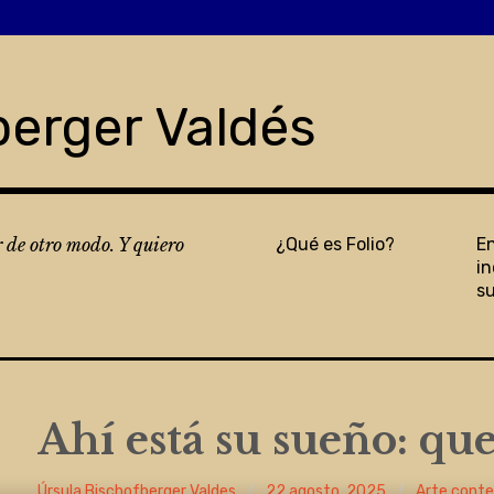
berger Valdés
r de otro modo. Y quiero
¿Qué es Folio?
E
in
s
Ahí está su sueño: que
Úrsula Bischofberger Valdes
22 agosto, 2025
Arte cont