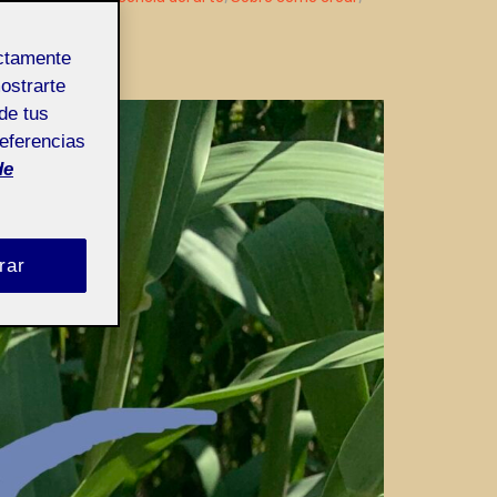
ectamente
mostrarte
de tus
referencias
de
rar