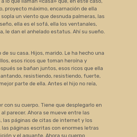
, a lo que llaman «casa» que, en este caso,
sto, proyecto máximo, encarnación de ella
a, sopla un viento que desnuda palmeras, las
eño, ella es el sofá, ella los ventanales,
, le dan el anhelado estatus. Ahí su sueño.
 de su casa. Hijos, marido. Le ha hecho una
 ellos, esos ricos que toman heroína y
pués se bañan juntos, esos ricos que ella
antando, resistiendo, resistiendo, fuerte,
mejor parte de ella. Antes el hijo no reía,
.
er con su cuerpo. Tiene que desplegarlo en
 al parecer. Ahora se mueve entre las
s, las páginas de citas de internet y los
 las páginas escritas con enormes letras
bición y el aguante. Ahora su cuerpo