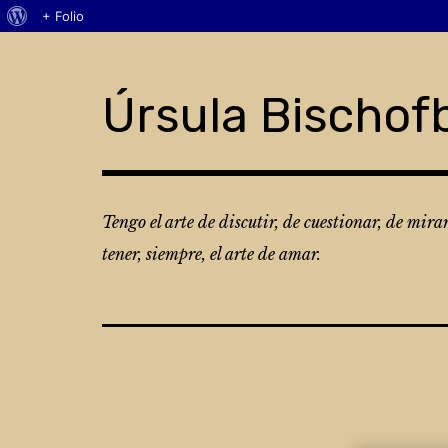
Acerca
+ Folio
Skip
de
to
WordPress
content
Úrsula Bischof
Tengo el arte de discutir, de cuestionar, de mira
tener, siempre, el arte de amar.