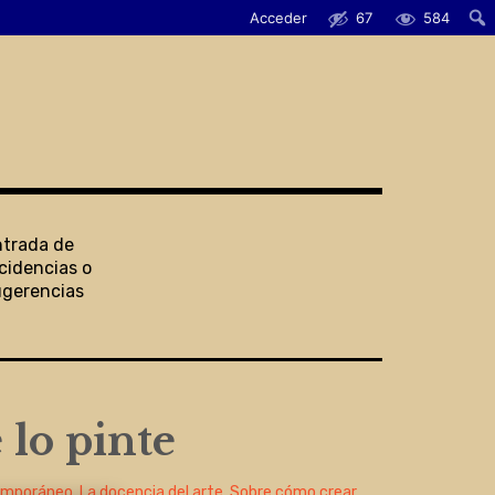
Acceder
67
584
ntrada de
cidencias o
ugerencias
 lo pinte
emporáneo
,
La docencia del arte
,
Sobre cómo crear
,