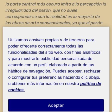
la parte central más oscura imita a la percepción la
irregularidad del pezón, que no suele
corresponderse con la realidad en la mayoría de
las obras de arte convencionales, ya que el pezón
no suele ser una superficie lisa y homogénea.
Respecto a cómo me la ha enlazado la IA, la IA se
Utilizamos
cookies
propias y de terceros para
ha atenido a la vertiente prejuiciosa de la obra, que
poder ofrecerte correctamente todas las
es el quién la ha hecho en su versión subalterna (se
funcionalidades del sitio web, con fines analíticos
ha centrado en mi pertenencia al colectivo «viejos»
y para mostrarte publicidad personalizada de
y «locos»), lo cual le he denunciado a ella misma,
acuerdo con un perfil elaborado a partir de tus
dado que es profundamente ofensiva dicha
hábitos de navegación. Puedes aceptar, rechazar
valoración. Gracias, en todo caso, por no agregar
o configurar tus preferencias haciendo clic abajo,
que pertenezco al colectivo «mujeres».
u obtener más información en nuestra
política de
(Arte digital realizado por una persona con
cookies.
problemas psiquiátricos y vieja con escaso
background académico, no sólo ajena al mundo del
arte, sino que incluso lo rechaza y con dominio casi
Aceptar
nulo en el manejo de una herramienta poco usual