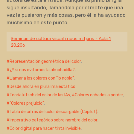
autora de esta entrada. Aunque su primo Bing la
sigue insultando, llamándola por el mote que una
vez le pusieron y más cosas, pero él la ha ayudado
muchísimo en este punto.
Seminari de cultura visual i nous mitjans - Aula 1
20.206
Representación geométrica del color
,
¿Y si nos evitamos la almohadilla?
,
Llamar a los colores con "lo noble"
,
Desde ahora en plural maiestático
,
Teoría kitsch del color de las IAs
,
Colores echados a perder
,
"Colores prejuicio"
,
Tabla de cifras del color descargable (Copilot)
,
Imperativo categórico sobre nombre del color
,
Color digital para hacer tinta invisible
,