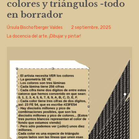
colores y triángulos -todo
Entrada de incidencias o sugerencias
en borrador
Úrsula Bischofberger Valdes
2 septiembre, 2025
La docencia del arte
,
¡Dibujar y pintar!