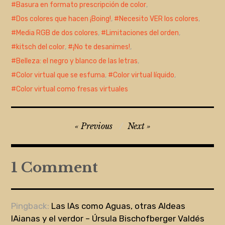
Basura en formato prescripción de color
,
Dos colores que hacen ¡Boing!
,
Necesito VER los colores
,
Media RGB de dos colores
,
Limitaciones del orden
,
kitsch del color
,
¡No te desanimes!
,
Belleza: el negro y blanco de las letras
,
Color virtual que se esfuma
,
Color virtual líquido
,
Color virtual como fresas virtuales
Navegación
Previous
Next
de
entradas
1 Comment
Pingback:
Las IAs como Aguas, otras AIdeas
IAianas y el verdor – Úrsula Bischofberger Valdés