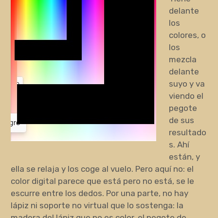
delante
los
colores, o
los
mezcla
delante
suyo y va
viendo el
pegote
de sus
resultado
s. Ahí
están, y
ella se relaja y los coge al vuelo. Pero aquí no: el
color digital parece que está pero no está, se le
escurre entre los dedos. Por una parte, no hay
lápiz ni soporte no virtual que lo sostenga: la
madera del lápiz que no es color, el pegote de