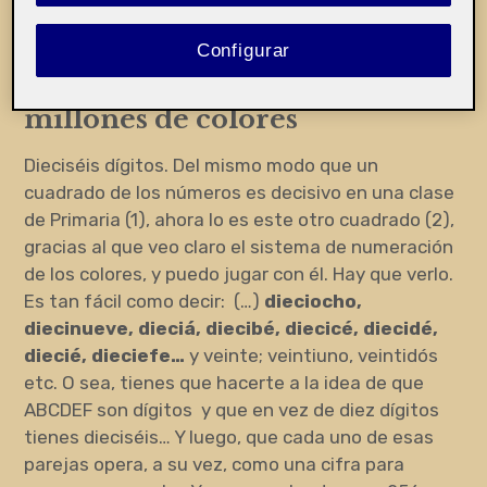
Punto primero: JUGAR. Jugar
con el color, dieciséis dígitos
Configurar
que se convierten en dieciséis
millones de colores
Dieciséis dígitos. Del mismo modo que un
cuadrado de los números es decisivo en una clase
de Primaria (1), ahora lo es este otro cuadrado (2),
gracias al que veo claro el sistema de numeración
de los colores, y puedo jugar con él. Hay que verlo.
Es tan fácil como decir: (…)
dieciocho,
diecinueve, dieciá, diecibé, diecicé, diecidé,
diecié, dieciefe…
y veinte; veintiuno, veintidós
etc. O sea, tienes que hacerte a la idea de que
ABCDEF son dígitos y que en vez de diez dígitos
tienes dieciséis… Y luego, que cada uno de esas
parejas opera, a su vez, como una cifra para