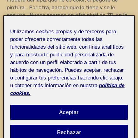
pintura… Por otra, parece que lo tiene y se le
escurre… Nunca aparece en otro nivel de 3D, en la
paleta a distancia del suelo o del lienzo, siempre
aparece junto con otros… ¡Le resulta tan difícil de
Utilizamos
cookies
propias y de terceros para
manejar como si fuera su propia vida! No es
poder ofrecerte correctamente todas las
tontería. Eso mismo les pasa a muchas otras
funcionalidades del sitio web, con fines analíticos
personas. El color virtual es como las fresas
y para mostrarte publicidad personalizada de
virtuales: están ahí, parece que te las vas a comer
acuerdo con un perfil elaborado a partir de tus
pero se escapan, se escapan y no se te entregan,
hábitos de navegación. Puedes aceptar, rechazar
no te dan su olor ni sus aquenios. El color virtual es
o configurar tus preferencias haciendo clic abajo,
totalmente líquido y se le esfuma a la artista.
u obtener más información en nuestra
política de
Úrsula Bischofberger fue siempre muy buena
cookies.
manejando el color, pero la presencia constante
de contexto (más color plano alrededor, más color
Aceptar
plano alrededor condicionando) le fastidia
enteramente.
Rechazar