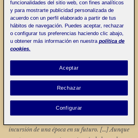
funcionalidades del sitio web, con fines analíticos
El arte ha muerto. Sus movimientos actuales no
y para mostrarte publicidad personalizada de
acuerdo con un perfil elaborado a partir de tus
reflejan la menor vitalidad; ni siquiera
hábitos de navegación. Puedes aceptar, rechazar
muestran las agónicas convulsiones que
o configurar tus preferencias haciendo clic abajo,
preceden a la muerte; no son más que las
u obtener más información en nuestra
política de
cookies.
mecánicas acciones reflejas de un cadáver
sometido a una fuerza galvánica (p. 1).
Aceptar
Respecto a la primera, señala la dificultad de
imaginar las obras de arte del futuro; las
Rechazar
imágenes que nos hacemos del futuro remiten al
tiempo en que fueron creadas, y para imaginar
sólo contamos con las formas que conocemos.
Configurar
Nada pertenece tanto a su propio tiempo como la
incursión de una época en su futuro. […] Aunque