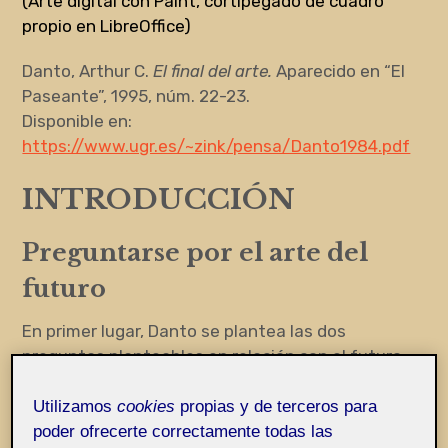
(Arte digital con Paint, cortipegado de cuadro
propio en LibreOffice)
Danto, Arthur C.
El final del arte.
Aparecido en “El
Paseante”, 1995, núm. 22-23.
Disponible en:
https://www.ugr.es/~zink/pensa/Danto1984.pdf
INTRODUCCIÓN
Preguntarse por el arte del
futuro
En primer lugar, Danto se plantea las dos
preguntas planteables en relación con el futuro
del arte: ¿Cómo será el arte del futuro? Pero
sobre todo ¿tiene el arte futuro?. Anticipa que va
Utilizamos
cookies
propias y de terceros para
a aventurar, con Hegel, que el arte no tiene futuro.
poder ofrecerte correctamente todas las