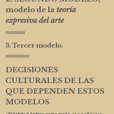
modelo de la
teoría
expresiva del arte
lllllllllllllllllll
3. Tercer modelo.
lllllllllllllllllllllll
DECISIONES
CULTURALES DE LAS
QUE DEPENDEN ESTOS
MODELOS
¿Fidelidad óptica como meta, sí o no?
Estos