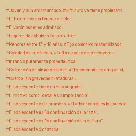
Joven y aún amamantado
,
El futuro ya tiene propietario
,
El futuro nos pertenece a todos
,
El varón puber es admirado
,
Lugares de nebulosa fascista tres
,
Menores entre 13 y 18 años
,
Ego colectivo materializado
,
Soledad de la infancia
,
Falta de peso de los mayores
,
Infancia puramente propedéutica
,
Saturación de almohadillados
,
El adocenado se ama en él
,
Cuerpo "sin gravedad ni ataduras"
,
El adolescente tiene un halo sagrado
,
El motivo como "detalle sin importancia"
,
El adolescente es la promesa
,
El adolescente es la apuesta
,
El adolescente es "la continuación de la raza"
,
El adolescente es "la continuación de la cultura"
,
El adolescente dictatorial
,