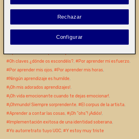
Pública
Rechazar
El trabajo de Úrsula Bischofberger Valdés se
sitúa en la intersección entre cartografía crítica,
Configurar
…
More
Oportunidades de aprendizaje
,
Oh claves ¿dónde os escondéis?
,
Por aprender mi esfuerzo
,
Por aprender mis ojos
,
Por aprender mis horas
,
Ningún aprendizaje es humilde
,
¡Oh mis adorados aprendizajes!
,
¡Oh vida emocionante cuando te dejas emocionar!
,
¡Ohmundo! Siempre sorprendente
,
El corpus de la artista
,
Aprender a contar las cosas
,
¡Oh "ohs"! ¡Adiós!
,
Implementación exitosa de una identidad soberana
,
Yo autorretrato tuyo UOC
,
Y estoy muy triste