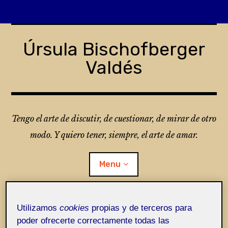
Skip
to
Úrsula Bischofberger
content
Valdés
Tengo el arte de discutir, de cuestionar, de mirar de otro
modo. Y quiero tener, siempre, el arte de amar.
Menu
Utilizamos
cookies
propias y de terceros para
¿Qué es Folio?
poder ofrecerte correctamente todas las