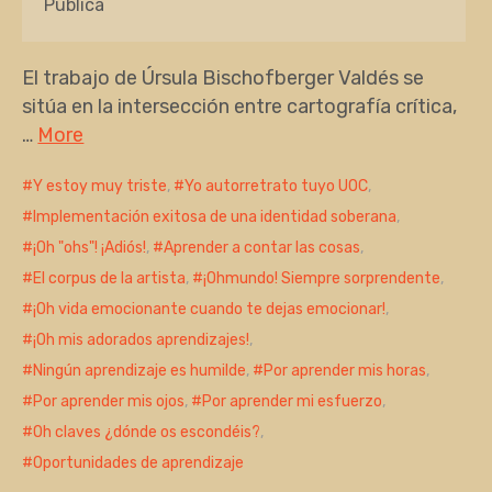
Pública
El trabajo de Úrsula Bischofberger Valdés se
sitúa en la intersección entre cartografía crítica,
…
More
Y estoy muy triste
,
Yo autorretrato tuyo UOC
,
Implementación exitosa de una identidad soberana
,
¡Oh "ohs"! ¡Adiós!
,
Aprender a contar las cosas
,
El corpus de la artista
,
¡Ohmundo! Siempre sorprendente
,
¡Oh vida emocionante cuando te dejas emocionar!
,
¡Oh mis adorados aprendizajes!
,
Ningún aprendizaje es humilde
,
Por aprender mis horas
,
Por aprender mis ojos
,
Por aprender mi esfuerzo
,
Oh claves ¿dónde os escondéis?
,
Oportunidades de aprendizaje