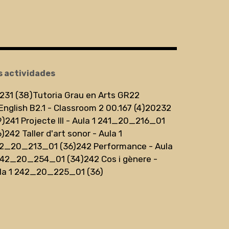
s actividades
231 (38)
Tutoria Grau en Arts GR22
English B2.1 - Classroom 2 00.167 (4)
20232
9)
241 Projecte III - Aula 1 241_20_216_01
6)
242 Taller d'art sonor - Aula 1
2_20_213_01 (36)
242 Performance - Aula
242_20_254_01 (34)
242 Cos i gènere -
la 1 242_20_225_01 (36)