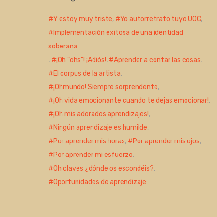
Y estoy muy triste
,
Yo autorretrato tuyo UOC
,
Implementación exitosa de una identidad
soberana
,
¡Oh "ohs"! ¡Adiós!
,
Aprender a contar las cosas
,
El corpus de la artista
,
¡Ohmundo! Siempre sorprendente
,
¡Oh vida emocionante cuando te dejas emocionar!
,
¡Oh mis adorados aprendizajes!
,
Ningún aprendizaje es humilde
,
Por aprender mis horas
,
Por aprender mis ojos
,
Por aprender mi esfuerzo
,
Oh claves ¿dónde os escondéis?
,
Oportunidades de aprendizaje