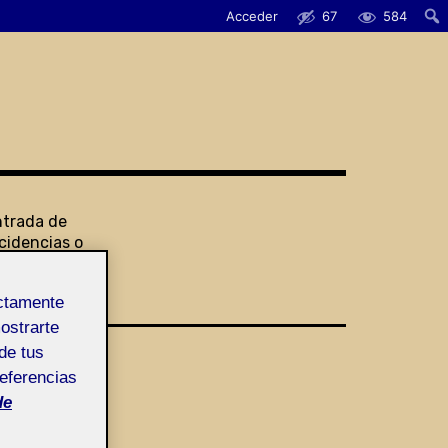
Acceder
67
584
ntrada de
cidencias o
ugerencias
ectamente
mostrarte
de tus
referencias
de