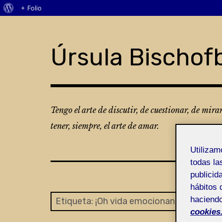
Acerca
+ Folio
Skip
de
to
WordPress
content
Úrsula Bischof
Tengo el arte de discutir, de cuestionar, de mira
tener, siempre, el arte de amar.
Utiliza
todas la
publicid
hábitos 
haciendo
Etiqueta:
¡Oh vida emocionante cuando t
cookies