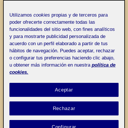
Entrada de incidencias o sugerencias
Etiqueta:
Artista como mero trabajador de
imaginarios
Utilizamos
cookies
propias y de terceros para
poder ofrecerte correctamente todas las
funcionalidades del sitio web, con fines analíticos
y para mostrarte publicidad personalizada de
acuerdo con un perfil elaborado a partir de tus
hábitos de navegación. Puedes aceptar, rechazar
o configurar tus preferencias haciendo clic abajo,
u obtener más información en nuestra
política de
cookies.
Aceptar
Rechazar
Configurar