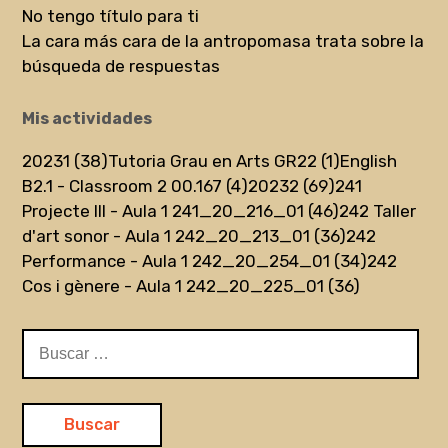
No tengo título para ti
La cara más cara de la antropomasa trata sobre la
búsqueda de respuestas
Mis actividades
20231 (38)
Tutoria Grau en Arts GR22 (1)
English
B2.1 - Classroom 2 00.167 (4)
20232 (69)
241
Projecte III - Aula 1 241_20_216_01 (46)
242 Taller
d'art sonor - Aula 1 242_20_213_01 (36)
242
Performance - Aula 1 242_20_254_01 (34)
242
Cos i gènere - Aula 1 242_20_225_01 (36)
Buscar: