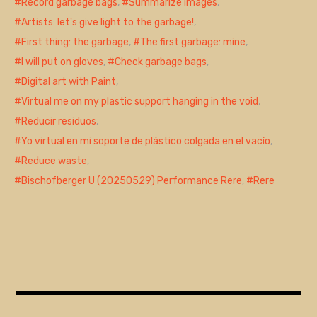
Record garbage bags
,
Summarize images
,
Artists: let's give light to the garbage!
,
First thing: the garbage
,
The first garbage: mine
,
I will put on gloves
,
Check garbage bags
,
Digital art with Paint
,
Virtual me on my plastic support hanging in the void
,
Reducir residuos
,
Yo virtual en mi soporte de plástico colgada en el vacío
,
Reduce waste
,
Bischofberger U (20250529) Performance Rere
,
Rere