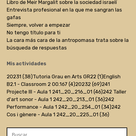
Libro de Meir Margalit sobre la sociedad israelí
Entrevista profesional en la que me sangran las
gafas
Siempre, volver a empezar
No tengo título para ti
La cara más cara de la antropomasa trata sobre la
búsqueda de respuestas
Mis actividades
20231 (38)
Tutoria Grau en Arts GR22 (1)
English
B2.1 - Classroom 2 00.167 (4)
20232 (69)
241
Projecte III - Aula 1 241_20_216_01 (46)
242 Taller
d'art sonor - Aula 1 242_20_213_01 (36)
242
Performance - Aula 1 242_20_254_01 (34)
242
Cos i gènere - Aula 1 242_20_225_01 (36)
Buscar: