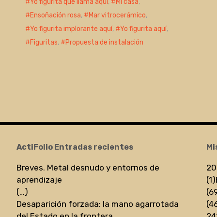
Yo figurita que llama aquí
,
Mi casa
,
Ensoñación rosa
,
Mar vitrocerámico
,
Yo figurita implorante aquí
,
Yo figurita aquí
,
Figuritas
,
Propuesta de instalación
ActiFolio Entradas recientes
Mi
Breves. Metal desnudo y entornos de
20
aprendizaje
(1)
(…)
(6
Desaparición forzada: la mano agarrotada
(4
del Estado en la frontera
24