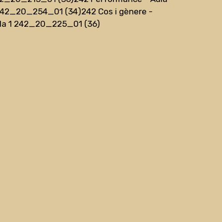
242_20_254_01 (34)
242 Cos i gènere -
la 1 242_20_225_01 (36)