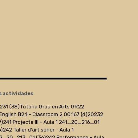
s actividades
231 (38)
Tutoria Grau en Arts GR22
English B2.1 - Classroom 2 00.167 (4)
20232
9)
241 Projecte III - Aula 1 241_20_216_01
6)
242 Taller d'art sonor - Aula 1
2_20_213_01 (36)
242 Performance - Aula