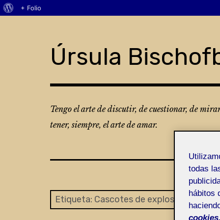
Acerca
+ Folio
Skip
de
to
WordPress
content
Úrsula Bischof
Tengo el arte de discutir, de cuestionar, de mira
tener, siempre, el arte de amar.
Utiliza
todas la
publicid
hábitos 
Etiqueta:
Cascotes de explosiones
haciendo
cookies