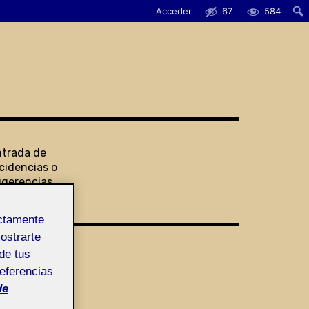
Acceder
67
584
ntrada de
cidencias o
ugerencias
ectamente
mostrarte
de tus
referencias
de