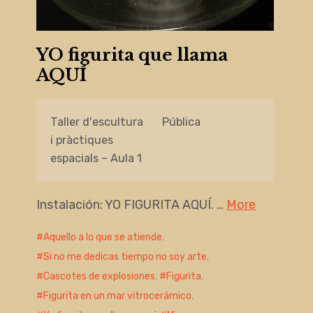
YO figurita que llama
AQUÍ
Taller d'escultura
Pública
i pràctiques
espacials – Aula 1
Instalación: YO FIGURITA AQUÍ. …
More
Aquello a lo que se atiende
,
Si no me dedicas tiempo no soy arte
,
Cascotes de explosiones
,
Figurita
,
Figurita en un mar vitrocerámico
,