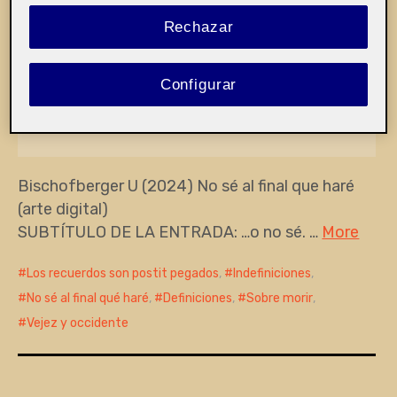
Rechazar
Definiciones e indefiniciones
Configurar
Pública
Bischofberger U (2024) No sé al final que haré
(arte digital)
SUBTÍTULO DE LA ENTRADA: …o no sé. …
More
Los recuerdos son postit pegados
,
Indefiniciones
,
No sé al final qué haré
,
Definiciones
,
Sobre morir
,
Vejez y occidente