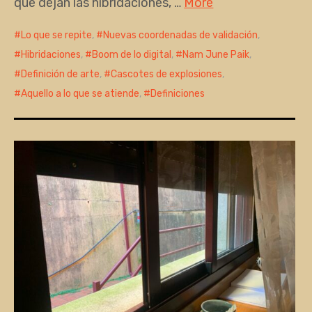
que dejan las hibridaciones, …
More
Lo que se repite
,
Nuevas coordenadas de validación
,
Hibridaciones
,
Boom de lo digital
,
Nam June Paik
,
Definición de arte
,
Cascotes de explosiones
,
Aquello a lo que se atiende
,
Definiciones