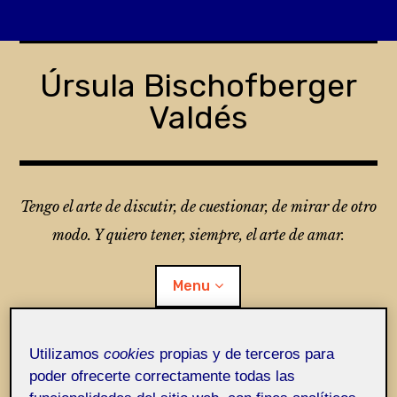
Skip
to
Úrsula Bischofberger
content
Valdés
Tengo el arte de discutir, de cuestionar, de mirar de otro
modo. Y quiero tener, siempre, el arte de amar.
Menu
Utilizamos
cookies
propias y de terceros para
¿Qué es Folio?
poder ofrecerte correctamente todas las