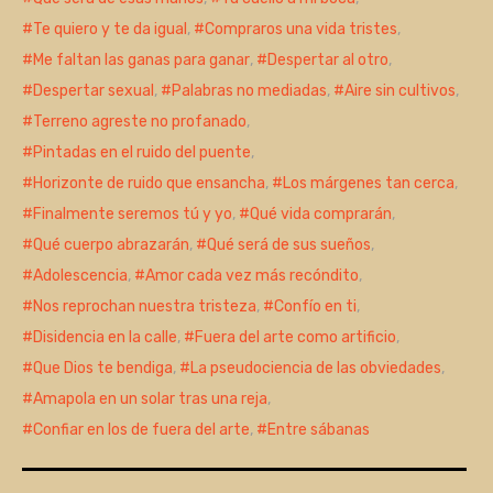
Te quiero y te da igual
,
Compraros una vida tristes
,
Me faltan las ganas para ganar
,
Despertar al otro
,
Despertar sexual
,
Palabras no mediadas
,
Aire sin cultivos
,
Terreno agreste no profanado
,
Pintadas en el ruido del puente
,
Horizonte de ruido que ensancha
,
Los márgenes tan cerca
,
Finalmente seremos tú y yo
,
Qué vida comprarán
,
Qué cuerpo abrazarán
,
Qué será de sus sueños
,
Adolescencia
,
Amor cada vez más recóndito
,
Nos reprochan nuestra tristeza
,
Confío en ti
,
Disidencia en la calle
,
Fuera del arte como artificio
,
Que Dios te bendiga
,
La pseudociencia de las obviedades
,
Amapola en un solar tras una reja
,
Confiar en los de fuera del arte
,
Entre sábanas