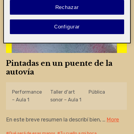
Rechazar
Configurar
Pintadas en un puente de la
autovía
Performance
Taller d'art
Pública
– Aula 1
sonor – Aula 1
En este breve resumen la describí bien, …
More
Qué será de esas manos
,
Tu cuello a mi boca
,