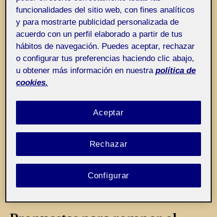
Entrada de incidencias o sugerencias
Etiqueta:
Renglones hechos (esos sí) de
funcionalidades del sitio web, con fines analíticos
y para mostrarte publicidad personalizada de
sangre
acuerdo con un perfil elaborado a partir de tus
hábitos de navegación. Puedes aceptar, rechazar
o configurar tus preferencias haciendo clic abajo,
u obtener más información en nuestra
política de
cookies.
Aceptar
Rechazar
Configurar