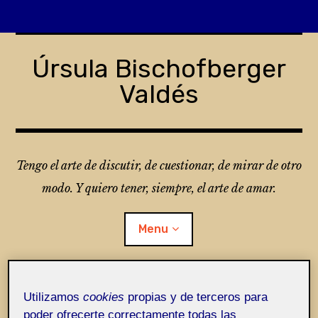
Skip
to
Úrsula Bischofberger
content
Valdés
Tengo el arte de discutir, de cuestionar, de mirar de otro
modo. Y quiero tener, siempre, el arte de amar.
Menu
¿Qué es Folio?
Utilizamos
cookies
propias y de terceros para
poder ofrecerte correctamente todas las