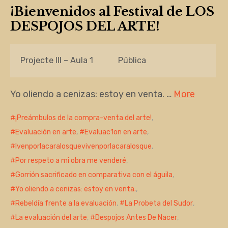
¡Bienvenidos al Festival de LOS
DESPOJOS DEL ARTE!
Projecte III – Aula 1
Pública
Yo oliendo a cenizas: estoy en venta. …
More
¡Preámbulos de la compra-venta del arte!
,
Evaluación en arte
,
Evaluac1on en arte
,
Ivenporlacaralosquevivenporlacaralosque
,
Por respeto a mi obra me venderé
,
Gorrión sacrificado en comparativa con el águila
,
Yo oliendo a cenizas: estoy en venta.
,
Rebeldía frente a la evaluación
,
La Probeta del Sudor
,
La evaluación del arte
,
Despojos Antes De Nacer
,