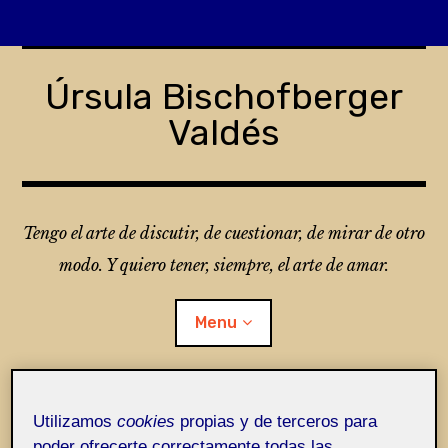
Skip
to
Úrsula Bischofberger
content
Valdés
Tengo el arte de discutir, de cuestionar, de mirar de otro
modo. Y quiero tener, siempre, el arte de amar.
Menu
¿Qué es Folio?
Utilizamos
cookies
propias y de terceros para
poder ofrecerte correctamente todas las