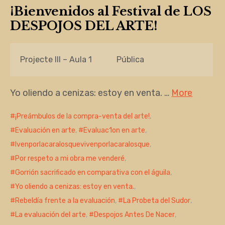
¡Bienvenidos al Festival de LOS
DESPOJOS DEL ARTE!
Projecte III – Aula 1
Pública
Yo oliendo a cenizas: estoy en venta. …
More
¡Preámbulos de la compra-venta del arte!
,
Evaluación en arte
,
Evaluac1on en arte
,
Ivenporlacaralosquevivenporlacaralosque
,
Por respeto a mi obra me venderé
,
Gorrión sacrificado en comparativa con el águila
,
Yo oliendo a cenizas: estoy en venta.
,
Rebeldía frente a la evaluación
,
La Probeta del Sudor
,
La evaluación del arte
,
Despojos Antes De Nacer
,