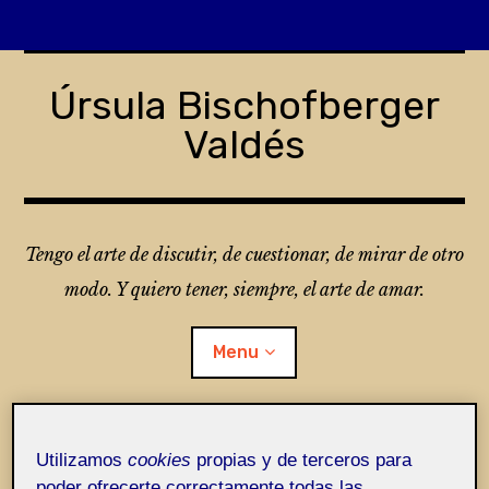
Skip
to
Úrsula Bischofberger
content
Valdés
Tengo el arte de discutir, de cuestionar, de mirar de otro
modo. Y quiero tener, siempre, el arte de amar.
Menu
¿Qué es Folio?
Utilizamos
cookies
propias y de terceros para
poder ofrecerte correctamente todas las