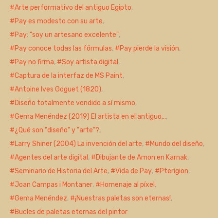
Arte performativo del antiguo Egipto
,
Pay es modesto con su arte
,
Pay: "soy un artesano excelente"
,
Pay conoce todas las fórmulas
,
Pay pierde la visión
,
Pay no firma
,
Soy artista digital
,
Captura de la interfaz de MS Paint
,
Antoine Ives Goguet (1820)
,
Diseño totalmente vendido a sí mismo
,
Gema Menéndez (2019) El artista en el antiguo...
,
¿Qué son "diseño" y "arte"?
,
Larry Shiner (2004) La invención del arte
,
Mundo del diseño
,
Agentes del arte digital
,
Dibujante de Amon en Karnak
,
Seminario de Historia del Arte
,
Vida de Pay
,
Pterigion
,
Joan Campas i Montaner
,
Homenaje al píxel
,
Gema Menéndez
,
¡Nuestras paletas son eternas!
,
Bucles de paletas eternas del pintor