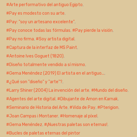
Arte performativo del antiguo Egipto
,
Pay es modesto con su arte
,
Pay: "soy un artesano excelente"
,
Pay conoce todas las fórmulas
,
Pay pierde la visión
,
Pay no firma
,
Soy artista digital
,
Captura de la interfaz de MS Paint
,
Antoine Ives Goguet (1820)
,
Diseño totalmente vendido a sí mismo
,
Gema Menéndez (2019) El artista en el antiguo...
,
¿Qué son "diseño" y "arte"?
,
Larry Shiner (2004) La invención del arte
,
Mundo del diseño
,
Agentes del arte digital
,
Dibujante de Amon en Karnak
,
Seminario de Historia del Arte
,
Vida de Pay
,
Pterigion
,
Joan Campas i Montaner
,
Homenaje al píxel
,
Gema Menéndez
,
¡Nuestras paletas son eternas!
,
Bucles de paletas eternas del pintor