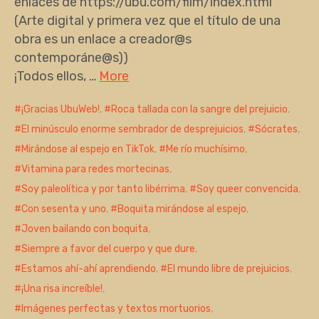
enlaces de https://ubu.com/film/index.html
(Arte digital y primera vez que el título de una
obra es un enlace a creador@s
contemporáne@s))
¡Todos ellos, …
More
¡Gracias UbuWeb!
,
Roca tallada con la sangre del prejuicio
,
El minúsculo enorme sembrador de desprejuicios
,
Sócrates
,
Mirándose al espejo en TikTok
,
Me río muchísimo
,
Vitamina para redes mortecinas
,
Soy paleolítica y por tanto libérrima
,
Soy queer convencida
,
Con sesenta y uno
,
Boquita mirándose al espejo
,
Joven bailando con boquita
,
Siempre a favor del cuerpo y que dure
,
Estamos ahí-ahí aprendiendo
,
El mundo libre de prejuicios
,
¡Una risa increíble!
,
Imágenes perfectas y textos mortuorios
,