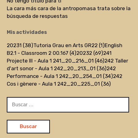
No tengo título para ti
La cara más cara de la antropomasa trata sobre la
búsqueda de respuestas
Mis actividades
20231 (38)
Tutoria Grau en Arts GR22 (1)
English
B2.1 - Classroom 2 00.167 (4)
20232 (69)
241
Projecte III - Aula 1 241_20_216_01 (46)
242 Taller
d'art sonor - Aula 1 242_20_213_01 (36)
242
Performance - Aula 1 242_20_254_01 (34)
242
Cos i gènere - Aula 1 242_20_225_01 (36)
Buscar: