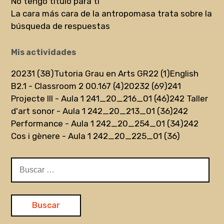
No tengo título para ti
La cara más cara de la antropomasa trata sobre la
búsqueda de respuestas
Mis actividades
20231 (38)
Tutoria Grau en Arts GR22 (1)
English
B2.1 - Classroom 2 00.167 (4)
20232 (69)
241
Projecte III - Aula 1 241_20_216_01 (46)
242 Taller
d'art sonor - Aula 1 242_20_213_01 (36)
242
Performance - Aula 1 242_20_254_01 (34)
242
Cos i gènere - Aula 1 242_20_225_01 (36)
Buscar: