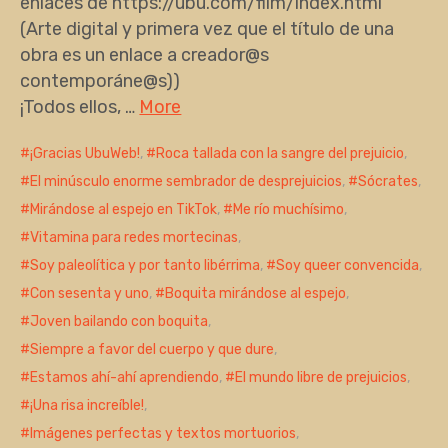
enlaces de https://ubu.com/film/index.html
(Arte digital y primera vez que el título de una
obra es un enlace a creador@s
contemporáne@s))
¡Todos ellos, …
More
¡Gracias UbuWeb!
,
Roca tallada con la sangre del prejuicio
,
El minúsculo enorme sembrador de desprejuicios
,
Sócrates
,
Mirándose al espejo en TikTok
,
Me río muchísimo
,
Vitamina para redes mortecinas
,
Soy paleolítica y por tanto libérrima
,
Soy queer convencida
,
Con sesenta y uno
,
Boquita mirándose al espejo
,
Joven bailando con boquita
,
Siempre a favor del cuerpo y que dure
,
Estamos ahí-ahí aprendiendo
,
El mundo libre de prejuicios
,
¡Una risa increíble!
,
Imágenes perfectas y textos mortuorios
,