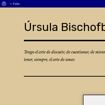
Acerca
+ Folio
Skip
de
to
WordPress
content
Úrsula Bischof
Tengo el arte de discutir, de cuestionar, de mira
tener, siempre, el arte de amar.