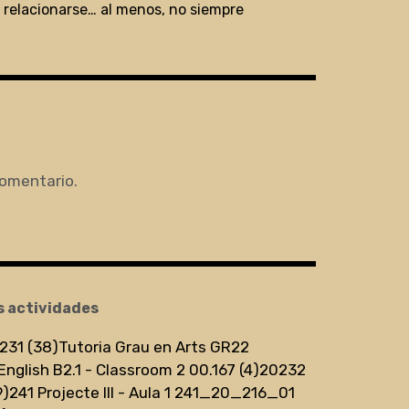
 relacionarse… al menos, no siempre
comentario.
s actividades
231 (38)
Tutoria Grau en Arts GR22
English B2.1 - Classroom 2 00.167 (4)
20232
9)
241 Projecte III - Aula 1 241_20_216_01