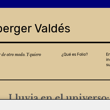
berger Valdés
r de otro modo. Y quiero
¿Qué es Folio?
E
in
s
Lluvia en el universo
sabe que intentamos h