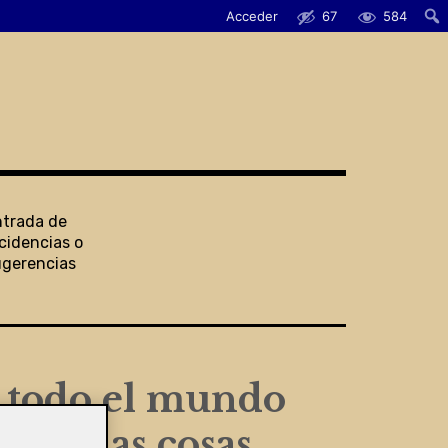
Acceder
67
584
ntrada de
cidencias o
ugerencias
: todo el mundo
acer las cosas