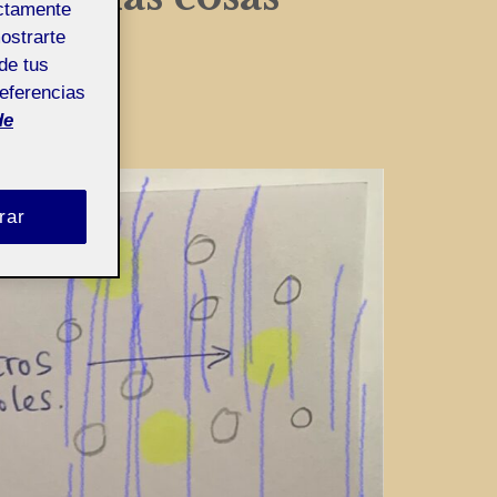
ectamente
mostrarte
de tus
referencias
zed
de
rar