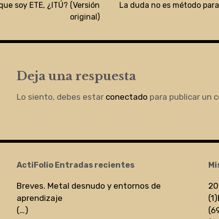
e soy ETE, ¿ITÚ? (Versión
La duda no es método para
original)
Deja una respuesta
Lo siento, debes estar
conectado
para publicar un 
ActiFolio Entradas recientes
Mi
Breves. Metal desnudo y entornos de
20
aprendizaje
(1)
(…)
(6