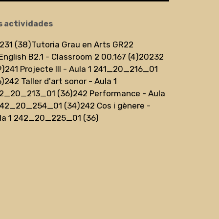
s actividades
231 (38)
Tutoria Grau en Arts GR22
English B2.1 - Classroom 2 00.167 (4)
20232
9)
241 Projecte III - Aula 1 241_20_216_01
6)
242 Taller d'art sonor - Aula 1
2_20_213_01 (36)
242 Performance - Aula
242_20_254_01 (34)
242 Cos i gènere -
la 1 242_20_225_01 (36)