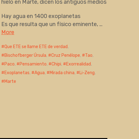
hielo en Marte, dicen los antiguos medios
Hay agua en 1400 exoplanetas
Es que resulta que un físico eminente, …
More
Que ETE se llame ETE de verdad
,
Bischofberger Úrsula
,
Cruz Penélope
,
Tao
,
Paco
,
Pensamiento
,
Chipi
,
Exorrealidad
,
Exoplanetas
,
Agua
,
Mirada china
,
Li-Zeng
,
Marte