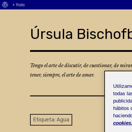
Acerca
+ Folio
Skip
de
to
WordPress
content
Úrsula Bischof
Tengo el arte de discutir, de cuestionar, de mira
tener, siempre, el arte de amar.
Utiliza
todas la
publicid
hábitos 
haciendo
Etiqueta:
Agua
cookies