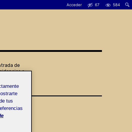
Acceder
67
584
ntrada de
cidencias o
ugerencias
ectamente
mostrarte
de tus
referencias
de