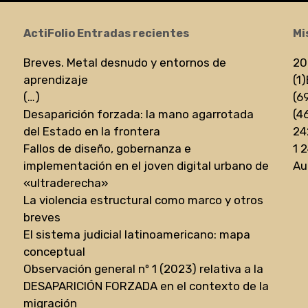
ActiFolio Entradas recientes
Mi
Breves. Metal desnudo y entornos de
20
aprendizaje
(1)
(…)
(6
Desaparición forzada: la mano agarrotada
(4
del Estado en la frontera
24
Fallos de diseño, gobernanza e
1 
implementación en el joven digital urbano de
Au
«ultraderecha»
La violencia estructural como marco y otros
breves
El sistema judicial latinoamericano: mapa
conceptual
Observación general nº 1 (2023) relativa a la
DESAPARICIÓN FORZADA en el contexto de la
migración