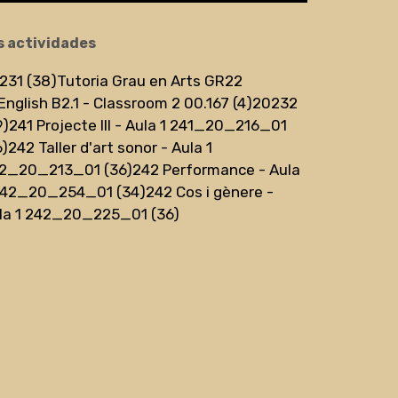
s actividades
231 (38)
Tutoria Grau en Arts GR22
English B2.1 - Classroom 2 00.167 (4)
20232
9)
241 Projecte III - Aula 1 241_20_216_01
6)
242 Taller d'art sonor - Aula 1
2_20_213_01 (36)
242 Performance - Aula
242_20_254_01 (34)
242 Cos i gènere -
la 1 242_20_225_01 (36)