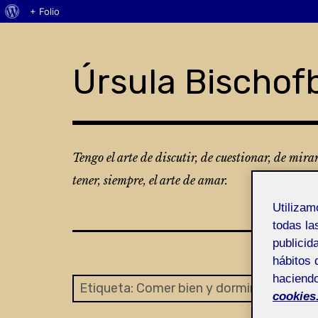
Acerca
+ Folio
Skip
de
to
WordPress
content
Úrsula Bischof
Tengo el arte de discutir, de cuestionar, de mira
tener, siempre, el arte de amar.
Utiliza
todas la
publicid
hábitos 
haciendo
Etiqueta:
Comer bien y dormir con regula
cookies