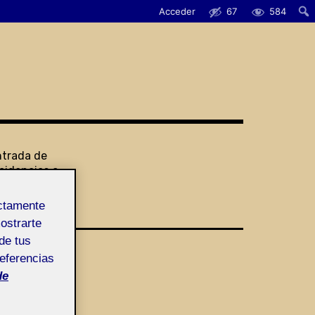
Acceder
67
584
ntrada de
cidencias o
ugerencias
ectamente
mostrarte
de tus
referencias
de