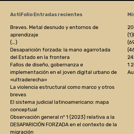
ActiFolio Entradas recientes
Mi
Breves. Metal desnudo y entornos de
20
aprendizaje
(1)
(…)
(6
Desaparición forzada: la mano agarrotada
(4
del Estado en la frontera
24
Fallos de diseño, gobernanza e
1 
implementación en el joven digital urbano de
Au
«ultraderecha»
La violencia estructural como marco y otros
breves
El sistema judicial latinoamericano: mapa
conceptual
Observación general nº 1 (2023) relativa a la
DESAPARICIÓN FORZADA en el contexto de la
migración