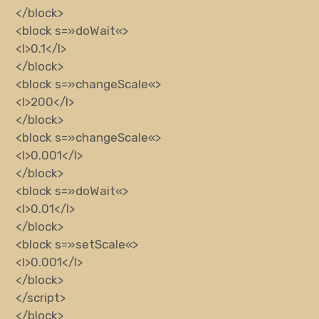
</block>
<block
s
=»
doWait
«
>
<l>
0.1
</l>
</block>
<block
s
=»
changeScale
«
>
<l>
200
</l>
</block>
<block
s
=»
changeScale
«
>
<l>
0.001
</l>
</block>
<block
s
=»
doWait
«
>
<l>
0.01
</l>
</block>
<block
s
=»
setScale
«
>
<l>
0.001
</l>
</block>
</script>
</block>