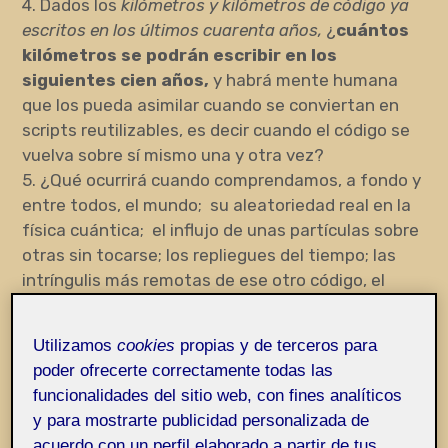
4. Dados los
kilómetros y kilómetros de código ya
escritos en los últimos cuarenta años,
¿
cuántos
kilómetros se podrán escribir en los
siguientes cien años,
y habrá mente humana
que los pueda asimilar cuando se conviertan en
scripts reutilizables, es decir cuando el código se
vuelva sobre sí mismo una y otra vez?
5. ¿Qué ocurrirá cuando comprendamos, a fondo y
entre todos, el mundo; su aleatoriedad real en la
física cuántica; el influjo de unas partículas sobre
otras sin tocarse; los repliegues del tiempo; las
intríngulis más remotas de ese otro código, el
genético, que nos individualiza y hasta qué punto
nos individualiza; los datos de los big data
Utilizamos
cookies
propias y de terceros para
referidos a la «previsión inconsciente e
poder ofrecerte correctamente todas las
inexplicable» que el humano como hormiga hace
funcionalidades del sitio web, con fines analíticos
de los accidentes en el tráfico aéreo y que ponen
y para mostrarte publicidad personalizada de
en tela de juicio el tiempo newtoniano y un largo
acuerdo con un perfil elaborado a partir de tus