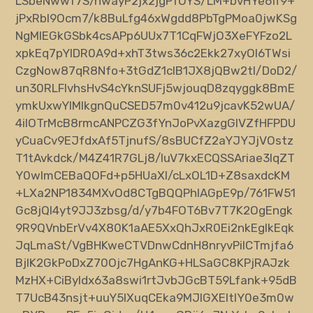
LSbeNwwf7S/nwayP2jx2jgPfOYS/LM+bvHYe6ff9+
jPxRbl9Ocm7/k8BuLfg46xWgdd8PbTgPMoa0jwKSg
NgMlEGkGSbk4csAPp6UUx7T1CqFWjO3XeFYFzo2L
xpkEq7pYIDR0A9d+xhT3tws36c2Ekk27xyOI6TWsi
CzgNow87qR8Nfo+3tGdZ1clB1JX8jQBw2tI/DoD2/
un30RLFlvhsHvS4cYknSUFj5wjouqD8zqyggk8BmE
ymkUxwYlMIkgnQuCSED57m0v412u9jcavK52wUA/
4iIOTrMcB8rmcANPCZG3fYnJoPvXazgGIVZfHFPDU
yCuaCv9EJfdxAf5TjnufS/8sBUCfZ2aYJYJjVOstz
T1tAvkdck/M4Z41R7GLj8/luV7kxECQSSAriae3IqZT
Y0wImCEBaQOFd+p5HUaXI/cLxOL1D+Z8saxdcKM
+LXa2NP1834MXvOd8CTgBQQPhIAGpE9p/761FW51
Gc8jQI4yt9JJ3zbsg/d/y7b4FOT6Bv7T7K2OgEngk
9R9QVnbErVv4X80K1aAE5XxQhJxR0Ei2nkEglkEqk
JqLmaSt/VgBHKweCTVDnwCdnH8nryvPiICTmjfa6
BjIK2GkPoDxZ70Ojc7HgAnKG+HLSaGC8KPjRAJzk
MzHX+CiByIdx63a8swi1rtJvbJGcBT59Lfank+95dB
T7UcB43nsjt+uuY5IXuqCEka9MJIGXEItIY0e3m0w