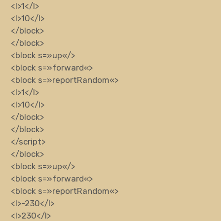
<l>
1
</l>
<l>
10
</l>
</block>
</block>
<block
s
=»
up
«
/>
<block
s
=»
forward
«
>
<block
s
=»
reportRandom
«
>
<l>
1
</l>
<l>
10
</l>
</block>
</block>
</script>
</block>
<block
s
=»
up
«
/>
<block
s
=»
forward
«
>
<block
s
=»
reportRandom
«
>
<l>
-230
</l>
<l>
230
</l>