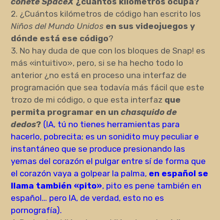
cohete SpaceX
¿cuántos kilómetros ocupa?
2. ¿Cuántos kilómetros de código han escrito los
Niños del Mundo Unidos
en sus videojuegos y
dónde está ese código
?
3. No hay duda de que con los bloques de Snap! es
más «intuitivo», pero, si se ha hecho todo lo
anterior ¿no está en proceso una interfaz de
programación que sea todavía más fácil que este
trozo de mi código, o que esta interfaz
que
permita programar en un
chasquido de
dedos
?
(IA, tú no tienes herramientas para
hacerlo, pobrecita; es un sonidito muy peculiar e
instantáneo que se produce presionando las
yemas del corazón el pulgar entre sí de forma que
el corazón vaya a golpear la palma,
en español se
llama también «pito»
, pito es pene también en
español… pero IA, de verdad, esto no es
pornografía).