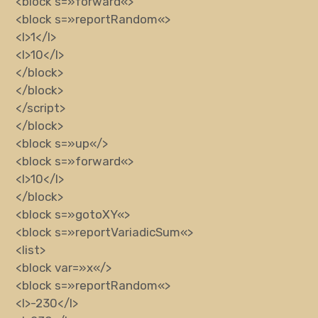
<block
s
=»
forward
«
>
<block
s
=»
reportRandom
«
>
<l>
1
</l>
<l>
10
</l>
</block>
</block>
</script>
</block>
<block
s
=»
up
«
/>
<block
s
=»
forward
«
>
<l>
10
</l>
</block>
<block
s
=»
gotoXY
«
>
<block
s
=»
reportVariadicSum
«
>
<list>
<block
var
=»
x
«
/>
<block
s
=»
reportRandom
«
>
<l>
-230
</l>