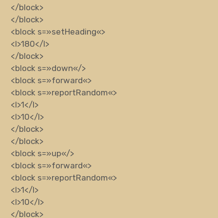
</block>
</block>
<block
s
=»
setHeading
«
>
<l>
180
</l>
</block>
<block
s
=»
down
«
/>
<block
s
=»
forward
«
>
<block
s
=»
reportRandom
«
>
<l>
1
</l>
<l>
10
</l>
</block>
</block>
<block
s
=»
up
«
/>
<block
s
=»
forward
«
>
<block
s
=»
reportRandom
«
>
<l>
1
</l>
<l>
10
</l>
</block>