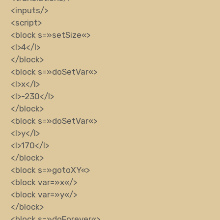
<inputs/>
<script>
<block
s
=»
setSize
«
>
<l>
4
</l>
</block>
<block
s
=»
doSetVar
«
>
<l>
x
</l>
<l>
-230
</l>
</block>
<block
s
=»
doSetVar
«
>
<l>
y
</l>
<l>
170
</l>
</block>
<block
s
=»
gotoXY
«
>
<block
var
=»
x
«
/>
<block
var
=»
y
«
/>
</block>
<block
s
=»
doForever
«
>