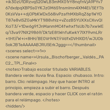
+ik3GzU1DRzvqS20WLB3mMXG1rY8nqfnVjA9PYv7
67dxdpqXBPSs0YKJzGM6S1nsmImn4XM4EI/5EfTb
0KsVVa++djOPbKWDx568ivPzafhMXbRqZ6p1WYO
T87e8vISZGaMkYT1I88vhIz+vZozB5YUXXsCXvvQl
XciT3/+1Dw6g9fJnManmMC4fwhxf1sUb7b7xwWE
q/I3va97NX29869/Dk1zE8tWnfuKwkY7lXf9vmLRr
+tHf//W+i+8HH/BE0Vr9rN7/rVdfxDVHXlDf/wJUOb
5okJBTeAAAAABJRU5ErkJggg==
</thumbnail>
<scenes
select
=»
1
«
>
<scene
name
=»
Ursula_Bischofberger_Valdés_PA
C2_TPI_Final
«
>
<notes>
Trabajo escolar titulado VARIABLES.
Bandera verde: lluvia fina. Espacio: chubasco. Intro:
barro. Clic: relámpago. Hay que hacer INTRO al
principio, empieza a subir el barro. Después
bandera verde, espacio y hacer CLICK con el ratón
para el relámpago.
</notes>
<hidden/>