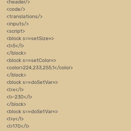
<header/>
<code/>
<translations/>
<inputs/>
<script>
<block
s
=»
setSize
«
>
<l>
5
</l>
</block>
<block
s
=»
setColor
«
>
<color>
224,233,255,1
</color>
</block>
<block
s
=»
doSetVar
«
>
<l>
x
</l>
<l>
-230
</l>
</block>
<block
s
=»
doSetVar
«
>
<l>
y
</l>
<l>
170
</l>