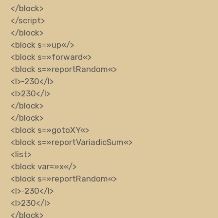
</block>
</script>
</block>
<block
s
=»
up
«
/>
<block
s
=»
forward
«
>
<block
s
=»
reportRandom
«
>
<l>
-230
</l>
<l>
230
</l>
</block>
</block>
<block
s
=»
gotoXY
«
>
<block
s
=»
reportVariadicSum
«
>
<list>
<block
var
=»
x
«
/>
<block
s
=»
reportRandom
«
>
<l>
-230
</l>
<l>
230
</l>
</block>