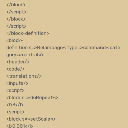
</block>
</script>
</block>
</script>
</block-definition>
<block-
definition
s
=»
Relámpago
«
type
=»
command
«
cate
gory
=»
control
«
>
<header/>
<code/>
<translations/>
<inputs/>
<script>
<block
s
=»
doRepeat
«
>
<l>
3
</l>
<script>
<block
s
=»
setScale
«
>
<l>
0.001
</l>