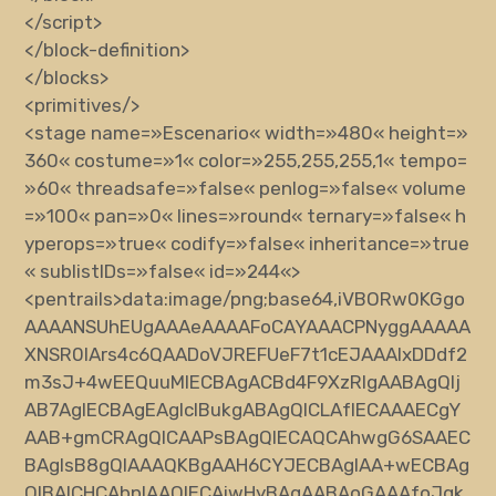
</script>
</block-definition>
</blocks>
<primitives/>
<stage
name
=»
Escenario
«
width
=»
480
«
height
=»
360
«
costume
=»
1
«
color
=»
255,255,255,1
«
tempo
=
»
60
«
threadsafe
=»
false
«
penlog
=»
false
«
volume
=»
100
«
pan
=»
0
«
lines
=»
round
«
ternary
=»
false
«
h
yperops
=»
true
«
codify
=»
false
«
inheritance
=»
true
«
sublistIDs
=»
false
«
id
=»
244
«
>
<pentrails>
data:image/png;base64,iVBORw0KGgo
AAAANSUhEUgAAAeAAAAFoCAYAAACPNyggAAAAA
XNSR0IArs4c6QAADoVJREFUeF7t1cEJAAAIxDDdf2
m3sJ+4wEEQuuMIECBAgACBd4F9XzRIgAABAgQIj
AB7AgIECBAgEAgIcIBukgABAgQICLAfIECAAAECgY
AAB+gmCRAgQICAAPsBAgQIECAQCAhwgG6SAAEC
BAgIsB8gQIAAAQKBgAAH6CYJECBAgIAA+wECBAg
QIBAICHCAbpIAAQIECAiwHyBAgAABAoGAAAfoJgk