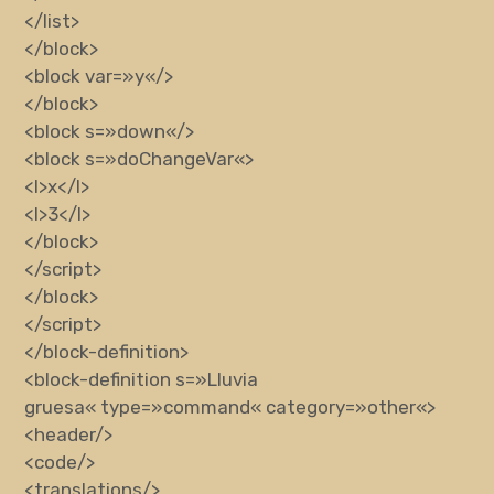
</list>
</block>
<block
var
=»
y
«
/>
</block>
<block
s
=»
down
«
/>
<block
s
=»
doChangeVar
«
>
<l>
x
</l>
<l>
3
</l>
</block>
</script>
</block>
</script>
</block-definition>
<block-definition
s
=»
Lluvia
gruesa
«
type
=»
command
«
category
=»
other
«
>
<header/>
<code/>
<translations/>