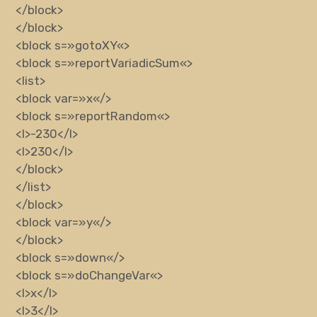
</block>
</block>
<block
s
=»
gotoXY
«
>
<block
s
=»
reportVariadicSum
«
>
<list>
<block
var
=»
x
«
/>
<block
s
=»
reportRandom
«
>
<l>
-230
</l>
<l>
230
</l>
</block>
</list>
</block>
<block
var
=»
y
«
/>
</block>
<block
s
=»
down
«
/>
<block
s
=»
doChangeVar
«
>
<l>
x
</l>
<l>
3
</l>