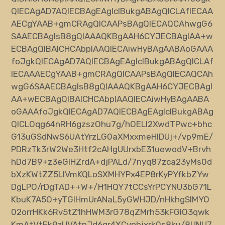
QIECAgAD7AQIECBAgEAgIcIBukgABAgQICLAfIECAA
AECgYAAB+gmCRAgQICAAPsBAgQIECAQCAhwgG6
SAAECBAgIsB8gQIAAAQKBgAAH6CYJECBAgIAA+w
ECBAgQIBAICHCAbpIAAQIECAiwHyBAgAABAoGAAA
foJgkQIECAgAD7AQIECBAgEAgIcIBukgABAgQICLAf
IECAAAECgYAAB+gmCRAgQICAAPsBAgQIECAQCAh
wgG6SAAECBAgIsB8gQIAAAQKBgAAH6CYJECBAgI
AA+wECBAgQIBAICHCAbpIAAQIECAiwHyBAgAABA
oGAAAfoJgkQIECAgAD7AQIECBAgEAgIcIBukgABAg
QICL
Oqg64nRH6gzszOhu7g/hOELl2XwdTPwc+bhc
G13uGSdNwS6UAtYrzLG0aXMxxmeHIDUj+/vp9mE/
PDRzTk3rW2We3Htf2cAHgUUrxbE31uewodV+Brvh
hDd7B9+z3eGIHZrdA+djPALd/7nyq87zca23yMs0d
bXzKWtZZ5LlVmKQLoSXMHYPx4EP8rKyPYfkbZYw
DgLPO/rDgTAD++W+/H1HQY7tCCsYrPCYNU3bG71L
KbuK7A5O+yTGIHmUrANaL5yGWHJD/nHkhgSlMYO
02orrHKk6Rv5tZ1
hHWM3rG78qZMrh53kFGlO3qwk
KmAtVtEk9zUVAtnJd6gr4XCynbjxrk0s8ku/8UNU7