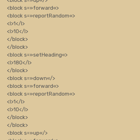
<block
s
=»
forward
«
>
<block
s
=»
reportRandom
«
>
<l>
1
</l>
<l>
10
</l>
</block>
</block>
<block
s
=»
setHeading
«
>
<l>
180
</l>
</block>
<block
s
=»
down
«
/>
<block
s
=»
forward
«
>
<block
s
=»
reportRandom
«
>
<l>
1
</l>
<l>
10
</l>
</block>
</block>
<block
s
=»
up
«
/>