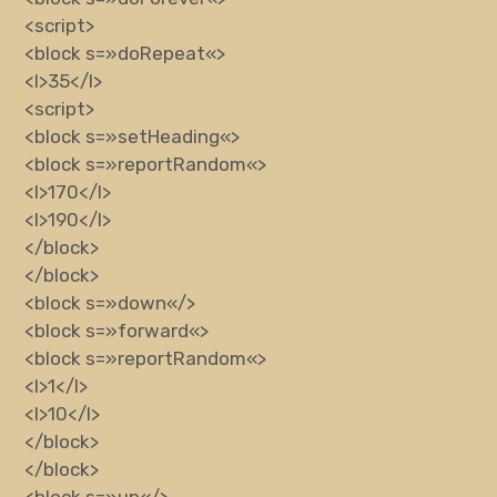
<script>
<block
s
=»
doRepeat
«
>
<l>
35
</l>
<script>
<block
s
=»
setHeading
«
>
<block
s
=»
reportRandom
«
>
<l>
170
</l>
<l>
190
</l>
</block>
</block>
<block
s
=»
down
«
/>
<block
s
=»
forward
«
>
<block
s
=»
reportRandom
«
>
<l>
1
</l>
<l>
10
</l>
</block>
</block>
<block
s
=»
up
«
/>