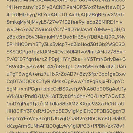
14H+mzsny1q251y8ACNEi9aMQP3AxrZtawltawBjG
4hRUMIzFyg/BLYmAGCTtLAxIDjAQIZBqBGnVXV5fr
8mkqMyMjMvyL5/27w7f32fee9yIis6pZEN1REfniv
WvO+c7e3/723ucG//Of/P4Q7isIAvv1I/0Mw+gQH/p
z8bkSmD5vGI4mjuMf/8Oe61H38vj7DBAEiQ99L9Nv
5PH1HCGmh3Ty3Lx3vicp7+d3IoHod30tGb2WSCSQ
SKSQCPg5fgZIJAME4OvJ6DI4Rvo9lmtAMJZ/88v+
Fv/O107fqn1e/xZiPBpjHIYYj3ks++Y5TmNGrivBe+G
189oCIEjySk59BT4A/b8+fpL03R8WEGdNkr42DUAb
uPgT3wgA+enz7uHx9/ZoAD7+8zy3fp/3pcfgeQxw
CqDTADQQKkCTyRiAMskOgFww/nXFgBsjxFDOpYC
EgMi+xmPCgn+bhIcCcBS9zvfp9/kA5Gd00SgAeU1y
vYkAIa/PndQ/U/AH/sT3yb8fN6hn/f0/HXzTAJwE3
1mDYgPnj9fjJ/qMlfdIa38eAM2iKXge93Xa+k1+IraU
HH8CiFY3FKsRA1Ovhd8EJy1gMplEItCJFQDSGgqYJ
68ptnYEoVoy3zqGfJUWjD/c382oxBbQWc8QGI3HA
kKzgArmSUNhAFQQ0gLyWy1gIJPG3+PPBN/zx78vf