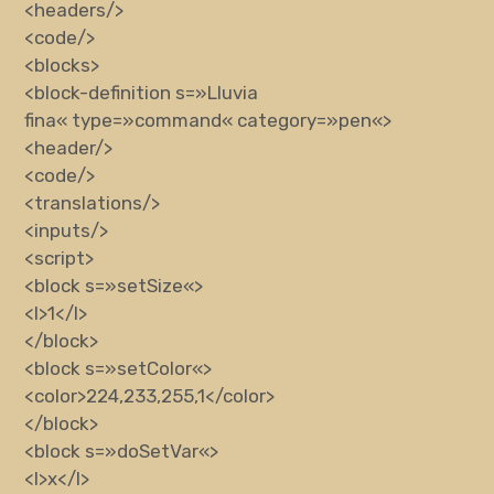
<headers/>
<code/>
<blocks>
<block-definition
s
=»
Lluvia
fina
«
type
=»
command
«
category
=»
pen
«
>
<header/>
<code/>
<translations/>
<inputs/>
<script>
<block
s
=»
setSize
«
>
<l>
1
</l>
</block>
<block
s
=»
setColor
«
>
<color>
224,233,255,1
</color>
</block>
<block
s
=»
doSetVar
«
>
<l>
x
</l>