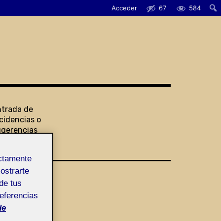
Acceder
67
584
ntrada de
cidencias o
ugerencias
ectamente
mostrarte
de tus
referencias
de