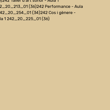
6)
242 Taller d'art sonor - Aula 1
2_20_213_01 (36)
242 Performance - Aula
242_20_254_01 (34)
242 Cos i gènere -
la 1 242_20_225_01 (36)