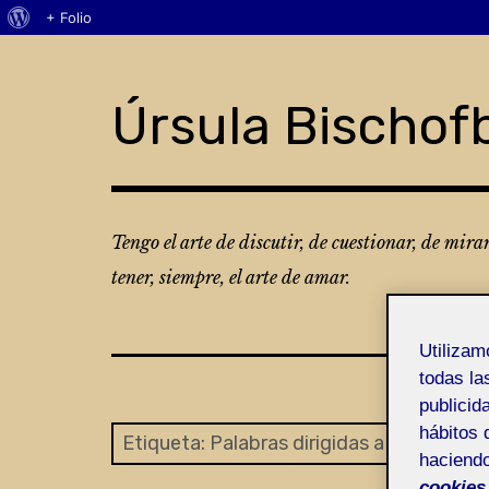
Acerca
+ Folio
Skip
de
to
WordPress
content
Úrsula Bischof
Tengo el arte de discutir, de cuestionar, de mira
tener, siempre, el arte de amar.
Utiliza
todas la
publicid
hábitos 
Etiqueta:
Palabras dirigidas a la IA
haciendo
cookies