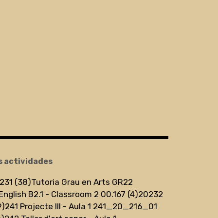
s actividades
231 (38)
Tutoria Grau en Arts GR22
English B2.1 - Classroom 2 00.167 (4)
20232
9)
241 Projecte III - Aula 1 241_20_216_01