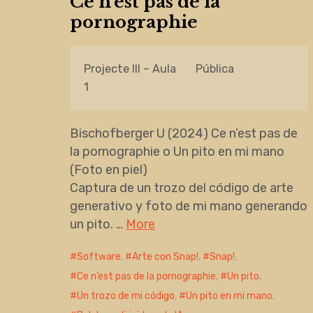
Ce n’est pas de la
pornographie
Projecte III – Aula
Pública
1
Bischofberger U (2024) Ce n’est pas de
la pornographie o Un pito en mi mano
(Foto en piel)
Captura de un trozo del código de arte
generativo y foto de mi mano generando
un pito. …
More
Software
,
Arte con Snap!
,
Snap!
,
Ce n’est pas de la pornographie
,
Un pito
,
Un trozo de mi código
,
Un pito en mi mano
,