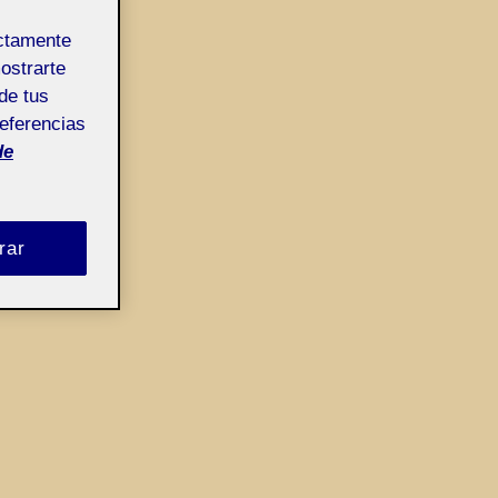
ectamente
mostrarte
de tus
referencias
de
rar