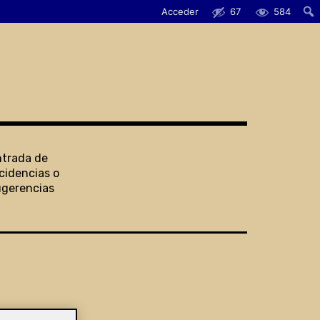
Acceder
67
584
ntrada de
cidencias o
ugerencias