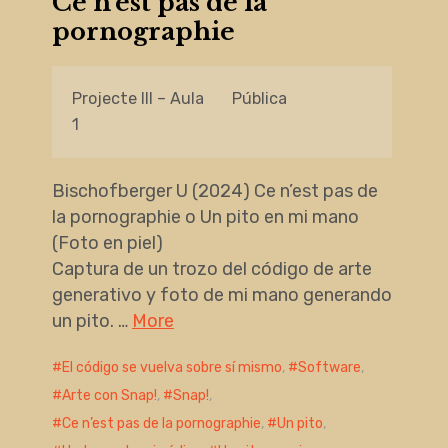
Ce n’est pas de la
pornographie
Projecte III – Aula
Pública
1
Bischofberger U (2024) Ce n’est pas de
la pornographie o Un pito en mi mano
(Foto en piel)
Captura de un trozo del código de arte
generativo y foto de mi mano generando
un pito. …
More
El código se vuelva sobre sí mismo
,
Software
,
Arte con Snap!
,
Snap!
,
Ce n’est pas de la pornographie
,
Un pito
,