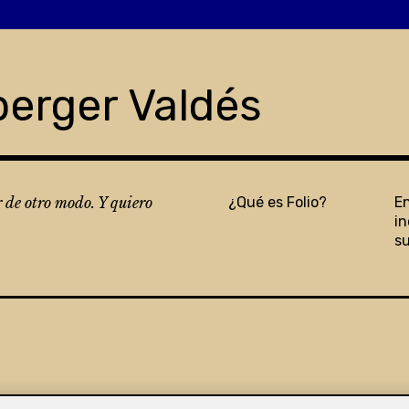
berger Valdés
r de otro modo. Y quiero
¿Qué es Folio?
E
in
s