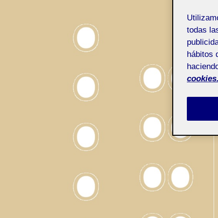
Utiliza
todas la
publicid
hábitos 
haciendo
cookies