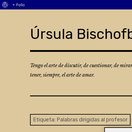
Acerca
+ Folio
Skip
de
to
WordPress
content
Úrsula Bischof
Tengo el arte de discutir, de cuestionar, de mira
tener, siempre, el arte de amar.
Etiqueta:
Palabras dirigidas al profesor