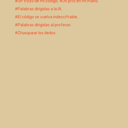
Un trozo de mi código
,
Un pito en mi mano
,
Palabras dirigidas a la IA
,
El código se vuelva indescifrable
,
Palabras dirigidas al profesor
,
Chasquear los dedos