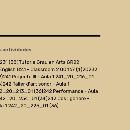
s actividades
231 (38)
Tutoria Grau en Arts GR22
English B2.1 - Classroom 2 00.167 (4)
20232
9)
241 Projecte III - Aula 1 241_20_216_01
6)
242 Taller d'art sonor - Aula 1
2_20_213_01 (36)
242 Performance - Aula
242_20_254_01 (34)
242 Cos i gènere -
la 1 242_20_225_01 (36)