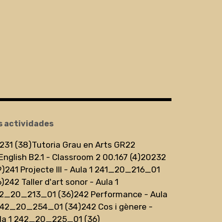
s actividades
231 (38)
Tutoria Grau en Arts GR22
English B2.1 - Classroom 2 00.167 (4)
20232
9)
241 Projecte III - Aula 1 241_20_216_01
6)
242 Taller d'art sonor - Aula 1
2_20_213_01 (36)
242 Performance - Aula
242_20_254_01 (34)
242 Cos i gènere -
la 1 242_20_225_01 (36)