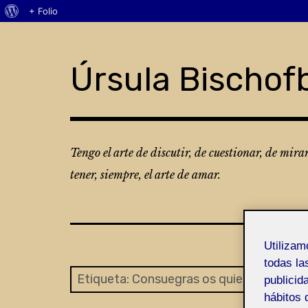
Acerca
+ Folio
Skip
de
to
WordPress
content
Úrsula Bischof
Tengo el arte de discutir, de cuestionar, de mira
tener, siempre, el arte de amar.
Utiliza
todas la
Etiqueta:
Consuegras os quiero
publicid
hábitos 