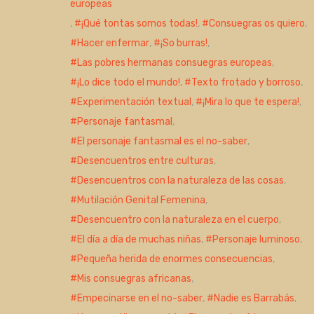
europeas
,
¡Qué tontas somos todas!
,
Consuegras os quiero
,
Hacer enfermar
,
¡So burras!
,
Las pobres hermanas consuegras europeas
,
¡Lo dice todo el mundo!
,
Texto frotado y borroso
,
Experimentación textual
,
¡Mira lo que te espera!
,
Personaje fantasmal
,
El personaje fantasmal es el no-saber
,
Desencuentros entre culturas
,
Desencuentros con la naturaleza de las cosas
,
Mutilación Genital Femenina
,
Desencuentro con la naturaleza en el cuerpo
,
El día a día de muchas niñas
,
Personaje luminoso
,
Pequeña herida de enormes consecuencias
,
Mis consuegras africanas
,
Empecinarse en el no-saber
,
Nadie es Barrabás
,