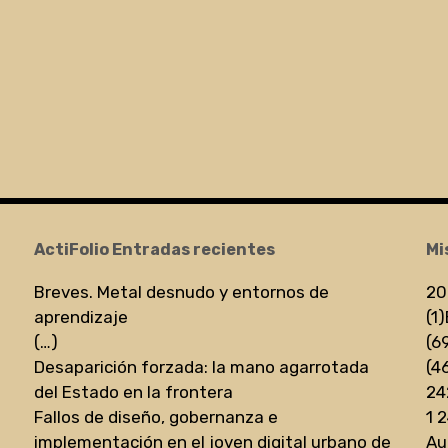
ActiFolio Entradas recientes
Mi
Breves. Metal desnudo y entornos de
20
aprendizaje
(1)
(…)
(6
Desaparición forzada: la mano agarrotada
(4
del Estado en la frontera
24
Fallos de diseño, gobernanza e
1 
implementación en el joven digital urbano de
Au