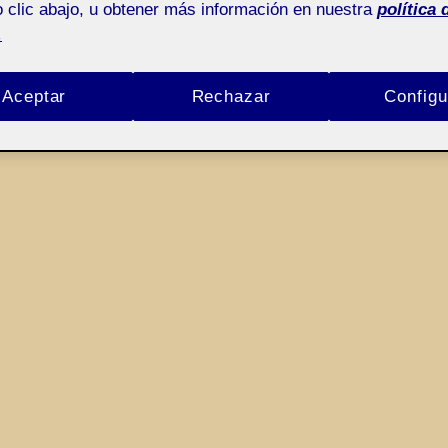
 clic abajo, u obtener más información en nuestra
política 
.
Aceptar
Rechazar
Configu