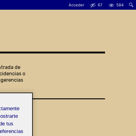
Acceder
67
584
ntrada de
cidencias o
ugerencias
ectamente
mostrarte
de tus
referencias