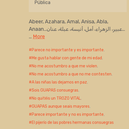
Pública
Abeer, Azahara, Amal, Anisa, Abla,
Anaan…عبير، الزهراء، أمل، أنيسة، عبلة، عنان…
…
More
Parece no importante y es importante
,
Me gusta hablar con gente de mi edad
,
No me acostumbro a que me violen
,
No me acostumbro a que no me contesten
,
A las niñas las dejamos en paz
,
Sois GUAPAS consuegras
,
No quitéis un TROZO VITAL
,
GUAPAS aunque seais mayores
,
Parece importante y no es importante
,
El pijerío de las pobres hermanas consuegras