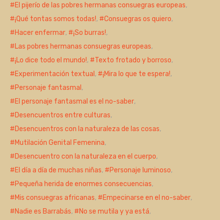
El pijerío de las pobres hermanas consuegras europeas
,
¡Qué tontas somos todas!
,
Consuegras os quiero
,
Hacer enfermar
,
¡So burras!
,
Las pobres hermanas consuegras europeas
,
¡Lo dice todo el mundo!
,
Texto frotado y borroso
,
Experimentación textual
,
¡Mira lo que te espera!
,
Personaje fantasmal
,
El personaje fantasmal es el no-saber
,
Desencuentros entre culturas
,
Desencuentros con la naturaleza de las cosas
,
Mutilación Genital Femenina
,
Desencuentro con la naturaleza en el cuerpo
,
El día a día de muchas niñas
,
Personaje luminoso
,
Pequeña herida de enormes consecuencias
,
Mis consuegras africanas
,
Empecinarse en el no-saber
,
Nadie es Barrabás
,
No se mutila y ya está
,