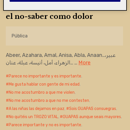
Mutilación Genital Femenina:
el no-saber como dolor
Pública
Abeer, Azahara, Amal, Anisa, Abla, Anaan…عبير،
الزهراء، أمل، أنيسة، عبلة، عنان… …
More
Parece no importante y es importante
,
Me gusta hablar con gente de mi edad
,
No me acostumbro a que me violen
,
No me acostumbro a que no me contesten
,
A las niñas las dejamos en paz
,
Sois GUAPAS consuegras
,
No quitéis un TROZO VITAL
,
GUAPAS aunque seais mayores
,
Parece importante y no es importante
,