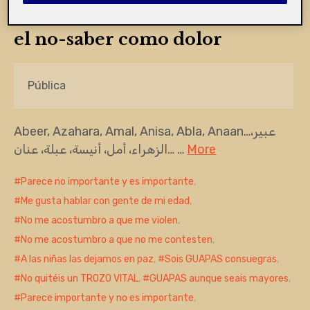
Mutilación Genital Femenina:
el no-saber como dolor
Pública
Abeer, Azahara, Amal, Anisa, Abla, Anaan…عبير،
الزهراء، أمل، أنيسة، عبلة، عنان… …
More
Parece no importante y es importante
,
Me gusta hablar con gente de mi edad
,
No me acostumbro a que me violen
,
No me acostumbro a que no me contesten
,
A las niñas las dejamos en paz
,
Sois GUAPAS consuegras
,
No quitéis un TROZO VITAL
,
GUAPAS aunque seais mayores
,
Parece importante y no es importante
,