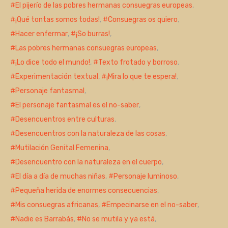
El pijerío de las pobres hermanas consuegras europeas
,
¡Qué tontas somos todas!
,
Consuegras os quiero
,
Hacer enfermar
,
¡So burras!
,
Las pobres hermanas consuegras europeas
,
¡Lo dice todo el mundo!
,
Texto frotado y borroso
,
Experimentación textual
,
¡Mira lo que te espera!
,
Personaje fantasmal
,
El personaje fantasmal es el no-saber
,
Desencuentros entre culturas
,
Desencuentros con la naturaleza de las cosas
,
Mutilación Genital Femenina
,
Desencuentro con la naturaleza en el cuerpo
,
El día a día de muchas niñas
,
Personaje luminoso
,
Pequeña herida de enormes consecuencias
,
Mis consuegras africanas
,
Empecinarse en el no-saber
,
Nadie es Barrabás
,
No se mutila y ya está
,