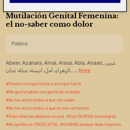
Mutilación Genital Femenina:
el no-saber como dolor
Pública
Abeer, Azahara, Amal, Anisa, Abla, Anaan…عبير،
الزهراء، أمل، أنيسة، عبلة، عنان… …
More
Parece no importante y es importante
,
Me gusta hablar con gente de mi edad
,
No me acostumbro a que me violen
,
No me acostumbro a que no me contesten
,
A las niñas las dejamos en paz
,
Sois GUAPAS consuegras
,
No quitéis un TROZO VITAL
,
GUAPAS aunque seais mayores
,