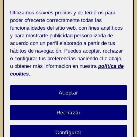
Entrada de incidencias o sugerencias
Etiqueta:
Parece importante y no es
Utilizamos
cookies
propias y de terceros para
importante
poder ofrecerte correctamente todas las
funcionalidades del sitio web, con fines analíticos
y para mostrarte publicidad personalizada de
acuerdo con un perfil elaborado a partir de tus
hábitos de navegación. Puedes aceptar, rechazar
o configurar tus preferencias haciendo clic abajo,
u obtener más información en nuestra
política de
cookies.
Aceptar
Rechazar
Configurar