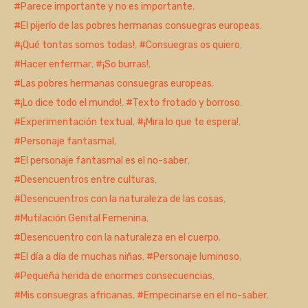
Parece importante y no es importante
,
El pijerío de las pobres hermanas consuegras europeas
,
¡Qué tontas somos todas!
,
Consuegras os quiero
,
Hacer enfermar
,
¡So burras!
,
Las pobres hermanas consuegras europeas
,
¡Lo dice todo el mundo!
,
Texto frotado y borroso
,
Experimentación textual
,
¡Mira lo que te espera!
,
Personaje fantasmal
,
El personaje fantasmal es el no-saber
,
Desencuentros entre culturas
,
Desencuentros con la naturaleza de las cosas
,
Mutilación Genital Femenina
,
Desencuentro con la naturaleza en el cuerpo
,
El día a día de muchas niñas
,
Personaje luminoso
,
Pequeña herida de enormes consecuencias
,
Mis consuegras africanas
,
Empecinarse en el no-saber
,